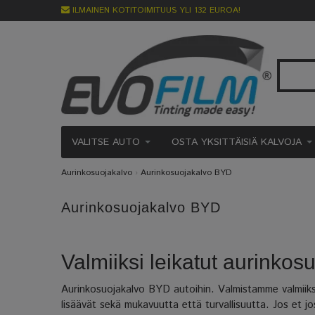
ILMAINEN KOTITOIMITUUS YLI 132 EUROA!
VALITSE AUTO
OSTA YKSITTÄISIÄ KALVOJA
Aurinkosuojakalvo
›
Aurinkosuojakalvo BYD
Aurinkosuojakalvo BYD
Valmiiksi leikatut aurinko
Aurinkosuojakalvo BYD autoihin. Valmistamme valmiiksi 
lisäävät sekä mukavuutta että turvallisuutta. Jos et 