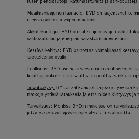
kuten pienoisautoja, katumaastureita ja sähköbusseja, 
Maailmanlaajuinen läsnäolo:
BYD on laajentanut toimint
useissa paikoissa ympäri maailmaa.
Akkuteknologia:
BYD on sähköajoneuvojen valmistuksen l
sähköautoihin ja energian varastointijärjestelmiin.
Kestävä kehitys:
BYD painottaa voimakkaasti kestävyyt
tuotteidensa avulla.
Edullisuus:
BYD asemoi itsensä usein edullisempana va
kuluttajajoukolle, mikä saattaa nopeuttaa sähköautoj
Suorituskyky:
BYD:n sähköautot tarjoavat yleensä kilp
matkoja yhdellä latauksella ja että niiden kiihtyvyys ja 
Turvallisuus:
Monissa BYD:n malleissa on turvallisuusom
jotka parantavat ajoneuvojen yleistä turvallisuutta.