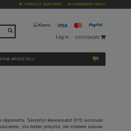
TYÖKALUT SISÄLTÄVÄT
ELINIKÄINEN TAKUU
Log in
OSTOSKORI
OFILM ARVOSTELU
stä riippumatta. Sävytetyt ikkunaruudut BYD autossasi
oimastamme, ota meihin yhteyttä, niin etsimme sopivan