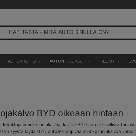
AUTONHOITO
AUTON TUOKSUT
TIEDOT
EV
suojakalvo BYD oikeaan hintaan
leikattuja aurinkosuojakalvoja kaikille BYD autoille mallista tai iä
jostain syystä löydä BYD autollesi sopivaa aurinkosuojakalvoa valik