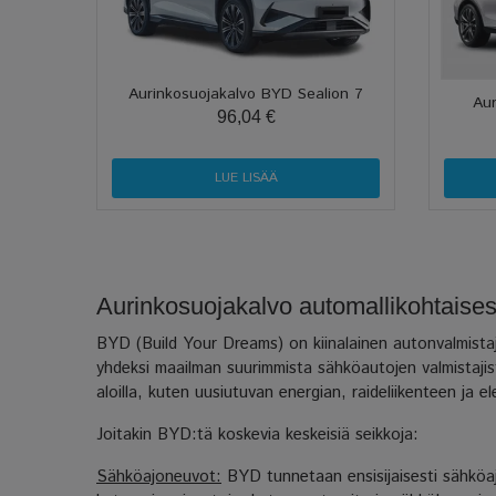
Aurinkosuojakalvo BYD Sealion 7
Au
96,04 €
LUE LISÄÄ
Aurinkosuojakalvo automallikohtaise
BYD (Build Your Dreams) on kiinalainen autonvalmista
yhdeksi maailman suurimmista sähköautojen valmistajis
aloilla, kuten uusiutuvan energian, raideliikenteen ja ele
Joitakin BYD:tä koskevia keskeisiä seikkoja:
Sähköajoneuvot:
BYD tunnetaan ensisijaisesti sähköaj