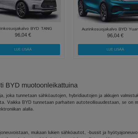
rinkosuojakalvo BYD TANG
Aurinkosuojakalvo BYD Yuan
96,04 €
96,04 €
LUE LISÄÄ
LUE LISÄÄ
sti BYD muotoonleikattuina
ja, joka tunnetaan sähköautojen, hybridiautojen ja akkujen valmi
ta. Vaikka BYD tunnetaan parhaiten autoteollisuudestaan, se on moni
ktroniikan alalla.
oneuvoistaan, mukaan lukien sähköautot, -bussit ja hyötyajoneuvot. 