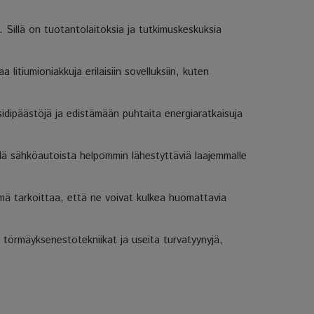
Sillä on tuotantolaitoksia ja tutkimuskeskuksia
itiumioniakkuja erilaisiin sovelluksiin, kuten
dipäästöjä ja edistämään puhtaita energiaratkaisuja
ä sähköautoista helpommin lähestyttäviä laajemmalle
mä tarkoittaa, että ne voivat kulkea huomattavia
 törmäyksenestotekniikat ja useita turvatyynyjä,