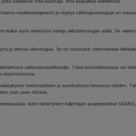
jotka palvelevat sekä kuluttaja- että kaupallisia markkinoita.
aansa maailmanlaajuisesti ja myynyt sähköajoneuvojaan eri maissa. 
isäksi myös merkittävä toimija akkuteknologian alalla. Se valmistaa l
tä ja vihreää teknologiaa. Se on sitoutunut vähentämään hiilidioksi
ihtoehtona sähköautomarkkinoilla. Tämä kohtuuhintaisuus voi tehd
en käyttöönottoa.
ailukykyisen toimintasäteen ja suorituskyvyn hintaansa nähden. Tä
teho ovat usein riittäviä.
inaisuuksia, kuten kehittyneet kuljettajan apujärjestelmät (ADAS),