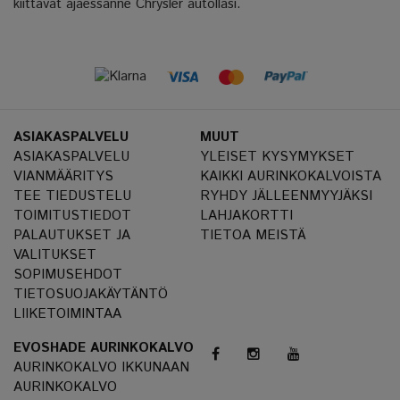
kiittävät ajaessanne Chrysler autollasi.
ASIAKASPALVELU
MUUT
ASIAKASPALVELU
YLEISET KYSYMYKSET
VIANMÄÄRITYS
KAIKKI AURINKOKALVOISTA
TEE TIEDUSTELU
RYHDY JÄLLEENMYYJÄKSI
TOIMITUSTIEDOT
LAHJAKORTTI
PALAUTUKSET JA
TIETOA MEISTÄ
VALITUKSET
SOPIMUSEHDOT
TIETOSUOJAKÄYTÄNTÖ
LIIKETOIMINTAA
EVOSHADE AURINKOKALVO
AURINKOKALVO IKKUNAAN
AURINKOKALVO