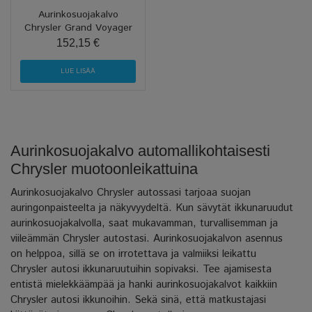
Aurinkosuojakalvo
Chrysler Grand Voyager
152,15 €
LUE LISÄÄ
Aurinkosuojakalvo automallikohtaisesti
Chrysler muotoonleikattuina
Aurinkosuojakalvo Chrysler autossasi tarjoaa suojan
auringonpaisteelta ja näkyvyydeltä. Kun sävytät ikkunaruudut
aurinkosuojakalvolla, saat mukavamman, turvallisemman ja
viileämmän Chrysler autostasi. Aurinkosuojakalvon asennus
on helppoa, sillä se on irrotettava ja valmiiksi leikattu
Chrysler autosi ikkunaruutuihin sopivaksi. Tee ajamisesta
entistä mielekkäämpää ja hanki aurinkosuojakalvot kaikkiin
Chrysler autosi ikkunoihin. Sekä sinä, että matkustajasi