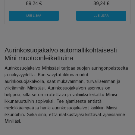
89,24 €
89,24 €
LUE LISÄÄ
LUE LISÄÄ
Aurinkosuojakalvo automallikohtaisesti
Mini muotoonleikattuina
Aurinkosuojakalvo Minissäsi tarjoaa suojan auringonpaisteelta
ja näkyvyydeltä. Kun sävytät ikkunaruudut
aurinkosuojakalvolla, saat mukavamman, turvallisemman ja
viileämmän Ministäsi. Aurinkosuojakalvon asennus on
helppoa, sillä se on irrotettava ja valmiiksi leikattu Minisi
ikkunaruutuihin sopivaksi. Tee ajamisesta entistä
mielekkäämpää ja hanki aurinkosuojakalvot kaikkiin Minisi
ikkunoihin. Sekä sinä, että matkustajasi kiittävät ajaessanne
Minilläsi.