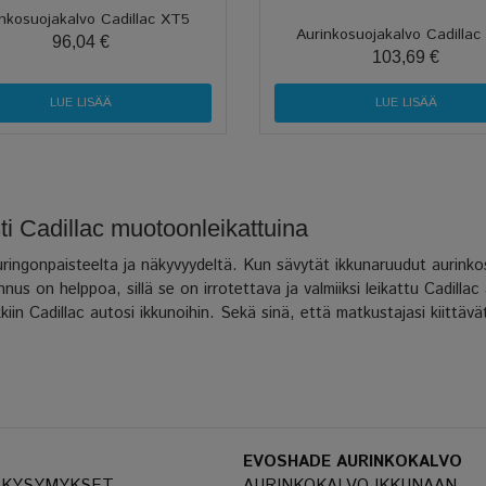
nkosuojakalvo Cadillac XT5
Aurinkosuojakalvo Cadilla
96,04 €
103,69 €
LUE LISÄÄ
LUE LISÄÄ
ti Cadillac muotoonleikattuina
uringonpaisteelta ja näkyvyydeltä. Kun sävytät ikkunaruudut aurink
us on helppoa, sillä se on irrotettava ja valmiiksi leikattu Cadillac
iin Cadillac autosi ikkunoihin. Sekä sinä, että matkustajasi kiittävä
EVOSHADE AURINKOKALVO
 KYSYMYKSET
AURINKOKALVO IKKUNAAN