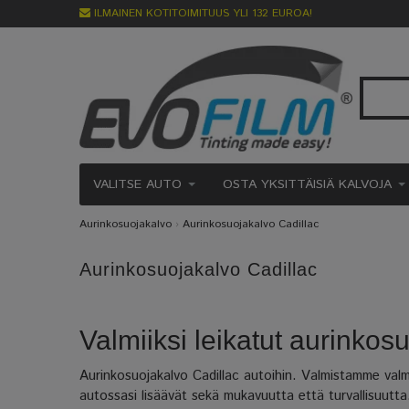
ILMAINEN KOTITOIMITUUS YLI 132 EUROA!
VALITSE AUTO
OSTA YKSITTÄISIÄ KALVOJA
Aurinkosuojakalvo
›
Aurinkosuojakalvo Cadillac
Aurinkosuojakalvo Cadillac
Valmiiksi leikatut aurinkos
Aurinkosuojakalvo Cadillac autoihin. Valmistamme valmiik
autossasi lisäävät sekä mukavuutta että turvallisuutta