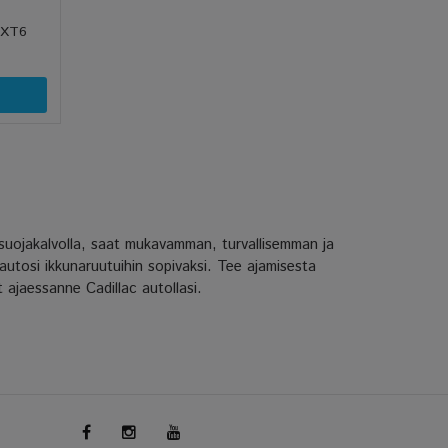
c XT6
osuojakalvolla, saat mukavamman, turvallisemman ja
 autosi ikkunaruutuihin sopivaksi. Tee ajamisesta
t ajaessanne Cadillac autollasi.