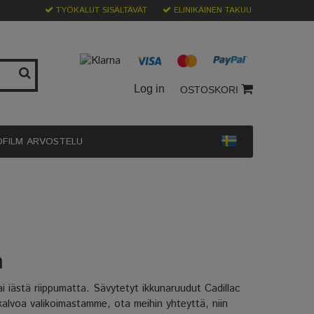
TYÖKALUT SISÄLTÄVÄT
ELINIKÄINEN TAKUU
Log in
OSTOSKORI
OFILM ARVOSTELU
n
tai iästä riippumatta. Sävytetyt ikkunaruudut Cadillac
akalvoa valikoimastamme, ota meihin yhteyttä, niin