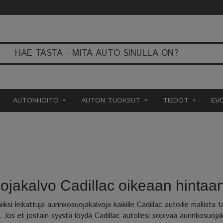
AUTONHOITO
AUTON TUOKSUT
TIEDOT
EV
uojakalvo Cadillac oikeaan hintaa
si leikattuja aurinkosuojakalvoja kaikille Cadillac autoille mallista 
. Jos et jostain syystä löydä Cadillac autollesi sopivaa aurinkosuoj