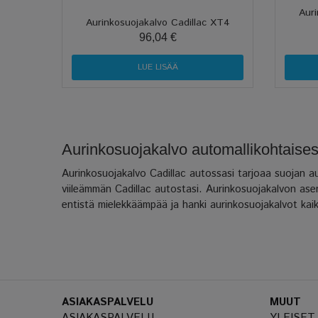
Auri
Aurinkosuojakalvo Cadillac XT4
96,04 €
LUE LISÄÄ
Aurinkosuojakalvo automallikohtaises
Aurinkosuojakalvo Cadillac autossasi tarjoaa suojan a
viileämmän Cadillac autostasi. Aurinkosuojakalvon asenn
entistä mielekkäämpää ja hanki aurinkosuojakalvot kaikk
ASIAKASPALVELU
MUUT
ASIAKASPALVELU
YLEISET