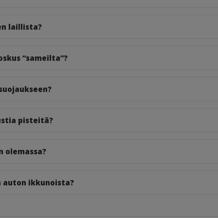
 laillista?
oskus “sameilta”?
osuojaukseen?
stia pisteitä?
on olemassa?
 auton ikkunoista?