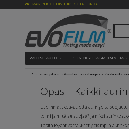
ILMAINEN KOTITOIMITUUS YLI 132 EUROA!
VALITSE AUTO
OSTA YKSITTÄISIÄ KALVOJA
Aurinkosuojakalvo
›
Aurinkosuojakalvoopas – Kaikki mitä sinu
Opas – Kaikki auri
Useimmat tietävät, että auringolta suojautu
toimii ja miltä se suojaa? Ja miksi aurinkosu
Täältä löydät vastaukset yleisimpiin aurinko