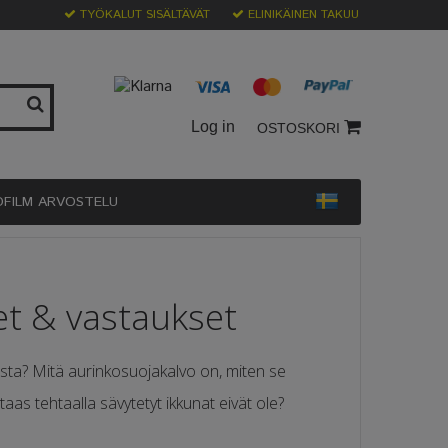
TYÖKALUT SISÄLTÄVÄT
ELINIKÄINEN TAKUU
Log in
OSTOSKORI
OFILM ARVOSTELU
et & vastaukset
ista? Mitä aurinkosuojakalvo on, miten se
taas tehtaalla sävytetyt ikkunat eivät ole?