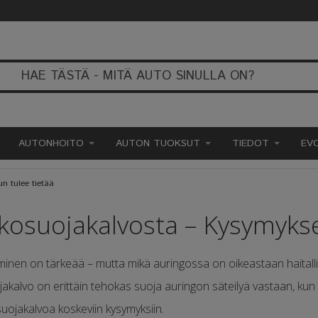
AUTONHOITO
AUTON TUOKSUT
TIEDOT
EV
n tulee tietää
nkosuojakalvosta – Kysymyks
minen on tärkeää – mutta mikä auringossa on oikeastaan haitall
ojakalvo on erittäin tehokas suoja auringon säteilyä vastaan, kun 
suojakalvoa koskeviin kysymyksiin.