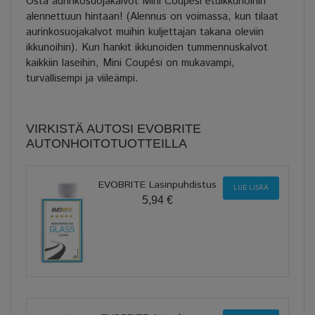
Osta aurinkosuojakalvot Mini Coupési etuikkunoihin
alennettuun hintaan! (Alennus on voimassa, kun tilaat
aurinkosuojakalvot muihin kuljettajan takana oleviin
ikkunoihin). Kun hankit ikkunoiden tummennuskalvot
kaikkiin laseihin, Mini Coupési on mukavampi,
turvallisempi ja viileämpi.
VIRKISTÄ AUTOSI EVOBRITE
AUTONHOITOTUOTTEILLA
EVOBRITE Lasinpuhdistus
LUE LISÄÄ
5,94 €