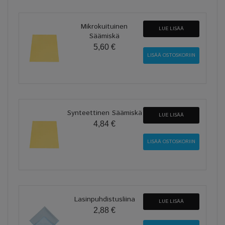
Mikrokuituinen
LUE LISÄÄ
Säämiskä
5,60 €
Synteettinen Säämiskä
LUE LISÄÄ
4,84 €
Lasinpuhdistusliina
LUE LISÄÄ
2,88 €