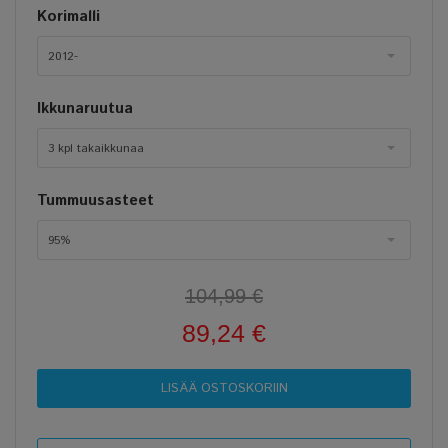
Korimalli
2012-
Ikkunaruutua
3 kpl takaikkunaa
Tummuusasteet
95%
104,99 €
89,24 €