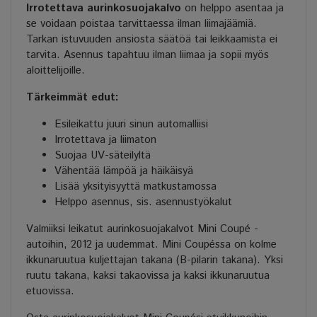
Irrotettava aurinkosuojakalvo
on helppo asentaa ja
se voidaan poistaa tarvittaessa ilman liimajäämiä.
Tarkan istuvuuden ansiosta säätöä tai leikkaamista ei
tarvita. Asennus tapahtuu ilman liimaa ja sopii myös
aloittelijoille.
Tärkeimmät edut:
Esileikattu juuri sinun automalliisi
Irrotettava ja liimaton
Suojaa UV-säteilyltä
Vähentää lämpöä ja häikäisyä
Lisää yksityisyyttä matkustamossa
Helppo asennus, sis. asennustyökalut
Valmiiksi leikatut aurinkosuojakalvot Mini Coupé -
autoihin, 2012 ja uudemmat. Mini Coupéssa on kolme
ikkunaruutua kuljettajan takana (B-pilarin takana). Yksi
ruutu takana, kaksi takaovissa ja kaksi ikkunaruutua
etuovissa.