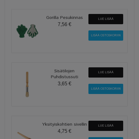
Gorilla Pesukinnas
LUE LISÄÄ
7,56 €
Sisätilojen
LUE LISÄÄ
Puhdistussuti
3,65 €
Yksityiskohtien sivellin
LUE LISÄÄ
4,75 €