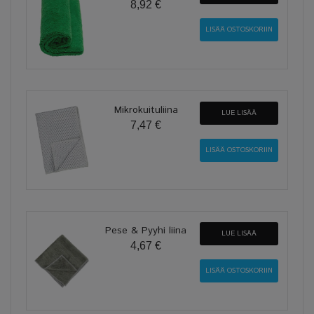
8,92 €
Mikrokuituliina
LUE LISÄÄ
7,47 €
Pese & Pyyhi liina
LUE LISÄÄ
4,67 €