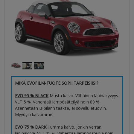
MIKÄ EVOFILM-TUOTE SOPII TARPEISIISI?
EVO 95 % BLACK
Musta kalvo. Vähäinen läpinäkyvyys.
VLT 5 %. Vähentää lämpösäteilyä noin 80 %.
Asennetaan B-pilarin taakse, ei sovellu etuoviin.
Myydyin kalvomme.
EVO 75 % DARK
Tumma kalvo. Jonkin verran
läpinäkyvä. VLT 25 %. Vähentää lämpösäteilyä noin