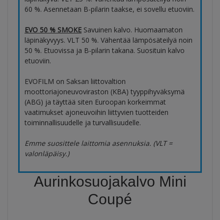
60 %. Asennetaan B-pilarin taakse, ei sovellu etuoviin.
EVO 50 % SMOKE
Savuinen kalvo. Huomaamaton
läpinäkyvyys. VLT 50 %. Vähentää lämpösäteilyä noin
50 %. Etuovissa ja B-pilarin takana. Suosituin kalvo
etuoviin.
EVOFILM on Saksan liittovaltion
moottoriajoneuvoviraston (KBA) tyyppihyväksymä
(ABG) ja täyttää siten Euroopan korkeimmat
vaatimukset ajoneuvoihin liittyvien tuotteiden
toiminnallisuudelle ja turvallisuudelle.
Emme suosittele laittomia asennuksia. (VLT =
valonläpäisy.)
Aurinkosuojakalvo Mini
Coupé