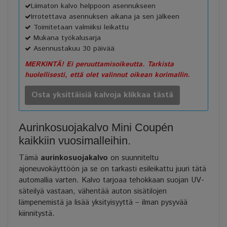
Liimaton kalvo helppoon asennukseen
Irrotettava asennuksen aikana ja sen jälkeen
Toimitetaan valmiiksi leikattu
Mukana työkalusarja
Asennustakuu 30 päivää
MERKINTÄ! Ei peruuttamisoikeutta. Tarkista
huolellisesti, että olet valinnut oikean korimallin.
Osta yksittäisiä kalvoja klikkaa tästä
Aurinkosuojakalvo Mini Coupén
kaikkiin vuosimalleihin.
Tämä
aurinkosuojakalvo
on suunniteltu
ajoneuvokäyttöön ja se on tarkasti esileikattu juuri tätä
automallia varten. Kalvo tarjoaa tehokkaan suojan UV-
säteilyä vastaan, vähentää auton sisätilojen
lämpenemistä ja lisää yksityisyyttä – ilman pysyvää
kiinnitystä.