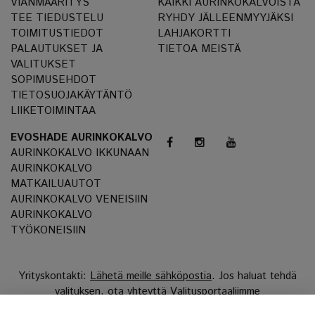
VIANMÄÄRITYS
KAIKKI AURINKOKALVOISTA
TEE TIEDUSTELU
RYHDY JÄLLEENMYYJÄKSI
TOIMITUSTIEDOT
LAHJAKORTTI
PALAUTUKSET JA
TIETOA MEISTÄ
VALITUKSET
SOPIMUSEHDOT
TIETOSUOJAKÄYTÄNTÖ
LIIKETOIMINTAA
EVOSHADE AURINKOKALVO
AURINKOKALVO IKKUNAAN
AURINKOKALVO
MATKAILUAUTOT
AURINKOKALVO VENEISIIN
AURINKOKALVO
TYÖKONEISIIN
Yrityskontakti:
Lähetä meille sähköpostia
. Jos haluat tehdä
valituksen, ota yhteyttä
Valitusportaaliimme