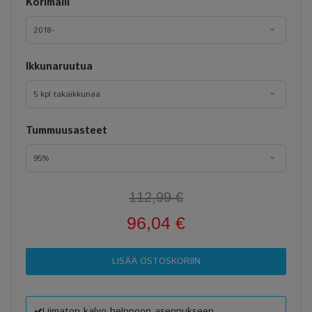
Korimalli
2018-
Ikkunaruutua
5 kpl takaikkunaa
Tummuusasteet
95%
112,99 €
96,04 €
Liimaton kalvo helppoon asennukseen