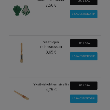
LUE LISÄÄ
7,56 €
Sisätilojen
LUE LISÄÄ
Puhdistussuti
3,65 €
Yksityiskohtien sivellin
LUE LISÄÄ
4,75 €