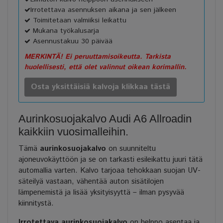
Irrotettava asennuksen aikana ja sen jälkeen
Toimitetaan valmiiksi leikattu
Mukana työkalusarja
Asennustakuu 30 päivää
MERKINTÄ! Ei peruuttamisoikeutta. Tarkista
huolellisesti, että olet valinnut oikean korimallin.
Osta yksittäisiä kalvoja klikkaa tästä
Aurinkosuojakalvo Audi A6 Allroadin
kaikkiin vuosimalleihin.
Tämä
aurinkosuojakalvo
on suunniteltu
ajoneuvokäyttöön ja se on tarkasti esileikattu juuri tätä
automallia varten. Kalvo tarjoaa tehokkaan suojan UV-
säteilyä vastaan, vähentää auton sisätilojen
lämpenemistä ja lisää yksityisyyttä – ilman pysyvää
kiinnitystä.
Irrotettava aurinkosuojakalvo
on helppo asentaa ja