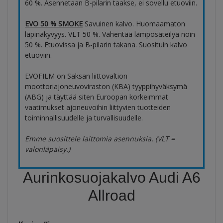
60 %. Asennetaan B-pilarin taakse, ei sovellu etuoviin.
EVO 50 % SMOKE
Savuinen kalvo. Huomaamaton
läpinäkyvyys. VLT 50 %. Vähentää lämpösäteilyä noin
50 %. Etuovissa ja B-pilarin takana. Suosituin kalvo
etuoviin.
EVOFILM on Saksan liittovaltion
moottoriajoneuvoviraston (KBA) tyyppihyväksymä
(ABG) ja täyttää siten Euroopan korkeimmat
vaatimukset ajoneuvoihin liittyvien tuotteiden
toiminnallisuudelle ja turvallisuudelle.
Emme suosittele laittomia asennuksia. (VLT =
valonläpäisy.)
Aurinkosuojakalvo Audi A6
Allroad