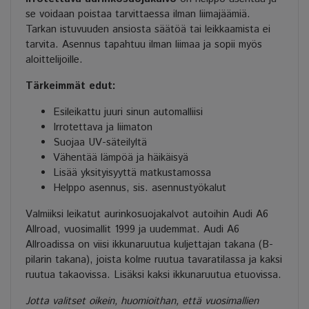
se voidaan poistaa tarvittaessa ilman liimajäämiä.
Tarkan istuvuuden ansiosta säätöä tai leikkaamista ei
tarvita. Asennus tapahtuu ilman liimaa ja sopii myös
aloittelijoille.
Tärkeimmät edut:
Esileikattu juuri sinun automalliisi
Irrotettava ja liimaton
Suojaa UV-säteilyltä
Vähentää lämpöä ja häikäisyä
Lisää yksityisyyttä matkustamossa
Helppo asennus, sis. asennustyökalut
Valmiiksi leikatut aurinkosuojakalvot autoihin Audi A6
Allroad, vuosimallit 1999 ja uudemmat. Audi A6
Allroadissa on viisi ikkunaruutua kuljettajan takana (B-
pilarin takana), joista kolme ruutua tavaratilassa ja kaksi
ruutua takaovissa. Lisäksi kaksi ikkunaruutua etuovissa.
Jotta valitset oikein, huomioithan, että vuosimallien