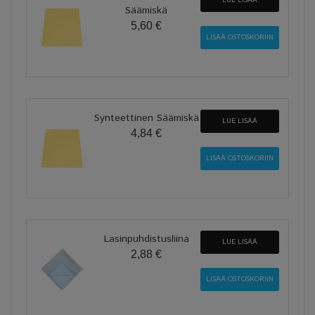
Säämiskä
5,60 €
Synteettinen Säämiskä
LUE LISÄÄ
4,84 €
Lasinpuhdistusliina
LUE LISÄÄ
2,88 €