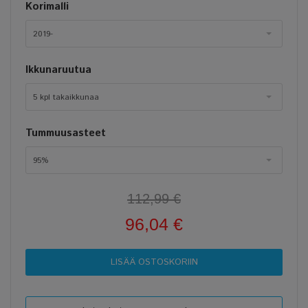
Korimalli
2019-
Ikkunaruutua
5 kpl takaikkunaa
Tummuusasteet
95%
112,99 €
96,04 €