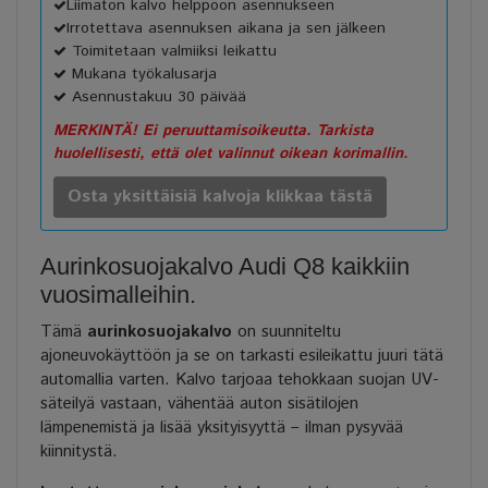
Liimaton kalvo helppoon asennukseen
Irrotettava asennuksen aikana ja sen jälkeen
Toimitetaan valmiiksi leikattu
Mukana työkalusarja
Asennustakuu 30 päivää
MERKINTÄ! Ei peruuttamisoikeutta. Tarkista
huolellisesti, että olet valinnut oikean korimallin.
Osta yksittäisiä kalvoja klikkaa tästä
Aurinkosuojakalvo Audi Q8 kaikkiin
vuosimalleihin.
Tämä
aurinkosuojakalvo
on suunniteltu
ajoneuvokäyttöön ja se on tarkasti esileikattu juuri tätä
automallia varten. Kalvo tarjoaa tehokkaan suojan UV-
säteilyä vastaan, vähentää auton sisätilojen
lämpenemistä ja lisää yksityisyyttä – ilman pysyvää
kiinnitystä.