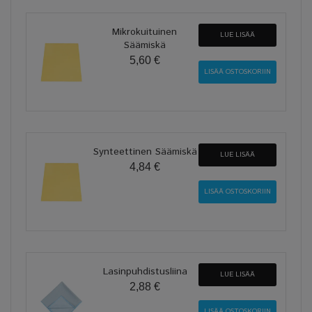
Mikrokuituinen
LUE LISÄÄ
Säämiskä
5,60 €
Synteettinen Säämiskä
LUE LISÄÄ
4,84 €
Lasinpuhdistusliina
LUE LISÄÄ
2,88 €