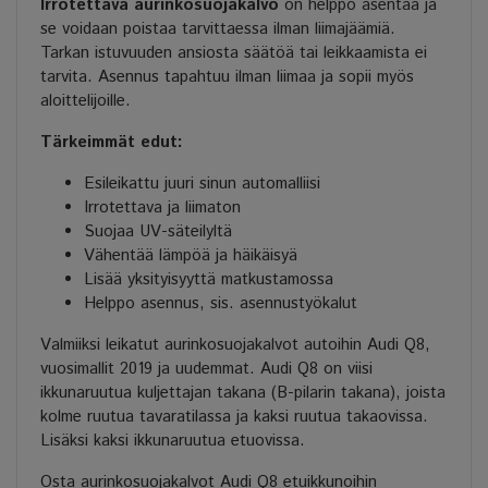
Irrotettava aurinkosuojakalvo
on helppo asentaa ja
se voidaan poistaa tarvittaessa ilman liimajäämiä.
Tarkan istuvuuden ansiosta säätöä tai leikkaamista ei
tarvita. Asennus tapahtuu ilman liimaa ja sopii myös
aloittelijoille.
Tärkeimmät edut:
Esileikattu juuri sinun automalliisi
Irrotettava ja liimaton
Suojaa UV-säteilyltä
Vähentää lämpöä ja häikäisyä
Lisää yksityisyyttä matkustamossa
Helppo asennus, sis. asennustyökalut
Valmiiksi leikatut aurinkosuojakalvot autoihin Audi Q8,
vuosimallit 2019 ja uudemmat. Audi Q8 on viisi
ikkunaruutua kuljettajan takana (B-pilarin takana), joista
kolme ruutua tavaratilassa ja kaksi ruutua takaovissa.
Lisäksi kaksi ikkunaruutua etuovissa.
Osta aurinkosuojakalvot Audi Q8 etuikkunoihin