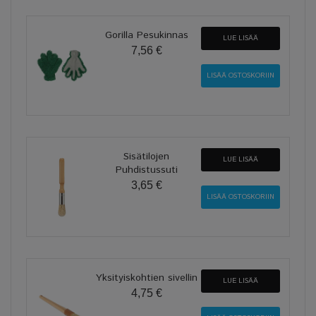
Gorilla Pesukinnas
LUE LISÄÄ
7,56 €
Sisätilojen
LUE LISÄÄ
Puhdistussuti
3,65 €
Yksityiskohtien sivellin
LUE LISÄÄ
4,75 €