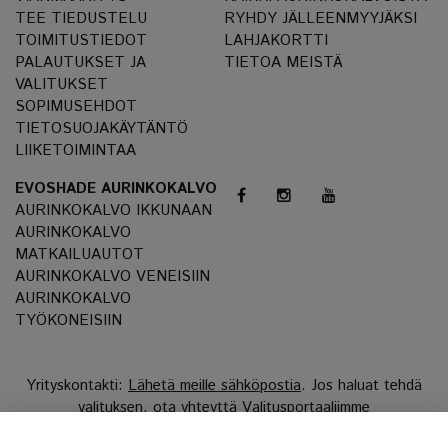
TEE TIEDUSTELU
RYHDY JÄLLEENMYYJÄKSI
TOIMITUSTIEDOT
LAHJAKORTTI
PALAUTUKSET JA
TIETOA MEISTÄ
VALITUKSET
SOPIMUSEHDOT
TIETOSUOJAKÄYTÄNTÖ
LIIKETOIMINTAA
EVOSHADE AURINKOKALVO
AURINKOKALVO IKKUNAAN
AURINKOKALVO
MATKAILUAUTOT
AURINKOKALVO VENEISIIN
AURINKOKALVO
TYÖKONEISIIN
Yrityskontakti:
Lähetä meille sähköpostia
. Jos haluat tehdä
valituksen, ota yhteyttä
Valitusportaaliimme