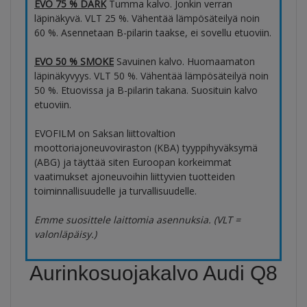
EVO 75 % DARK
Tumma kalvo. Jonkin verran
läpinäkyvä. VLT 25 %. Vähentää lämpösäteilyä noin
60 %. Asennetaan B-pilarin taakse, ei sovellu etuoviin.
EVO 50 % SMOKE
Savuinen kalvo. Huomaamaton
läpinäkyvyys. VLT 50 %. Vähentää lämpösäteilyä noin
50 %. Etuovissa ja B-pilarin takana. Suosituin kalvo
etuoviin.
EVOFILM on Saksan liittovaltion
moottoriajoneuvoviraston (KBA) tyyppihyväksymä
(ABG) ja täyttää siten Euroopan korkeimmat
vaatimukset ajoneuvoihin liittyvien tuotteiden
toiminnallisuudelle ja turvallisuudelle.
Emme suosittele laittomia asennuksia. (VLT =
valonläpäisy.)
Aurinkosuojakalvo Audi Q8