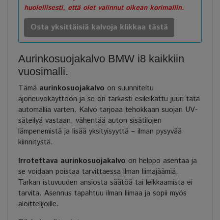
huolellisesti, että olet valinnut oikean korimallin.
Osta yksittäisiä kalvoja klikkaa tästä
Aurinkosuojakalvo BMW i8 kaikkiin
vuosimalli.
Tämä
aurinkosuojakalvo
on suunniteltu
ajoneuvokäyttöön ja se on tarkasti esileikattu juuri tätä
automallia varten. Kalvo tarjoaa tehokkaan suojan UV-
säteilyä vastaan, vähentää auton sisätilojen
lämpenemistä ja lisää yksityisyyttä – ilman pysyvää
kiinnitystä.
Irrotettava aurinkosuojakalvo
on helppo asentaa ja
se voidaan poistaa tarvittaessa ilman liimajäämiä.
Tarkan istuvuuden ansiosta säätöä tai leikkaamista ei
tarvita. Asennus tapahtuu ilman liimaa ja sopii myös
aloittelijoille.