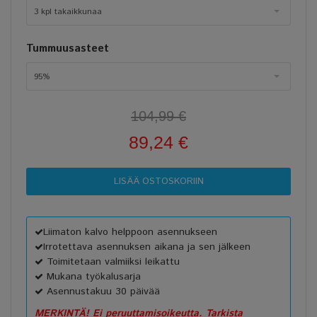
3 kpl takaikkunaa
Tummuusasteet
95%
104,99 €
89,24 €
Liimaton kalvo helppoon asennukseen
Irrotettava asennuksen aikana ja sen jälkeen
Toimitetaan valmiiksi leikattu
Mukana työkalusarja
Asennustakuu 30 päivää
MERKINTÄ! Ei peruuttamisoikeutta. Tarkista