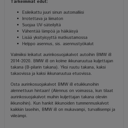
Tärkeimmät edut:
Esileikattu juuri sinun automalliisi
Irrotettava ja liimaton
Suojaa UV-säteilyltä
Vähentää lämpöä ja häikäisyä
Lisää yksityisyyttä matkustamossa
Helppo asennus, sis. asennustyökalut
Valmiiksi leikatut aurinkosuojakalvot autoihin BMW i8
2014-2020. BMW i8 on kolme ikkunaruutua kuljettajan
takana (B-pilarin takana). Yksi ruutu takana, kaksi
takaovissa ja kaksi ikkunaruutua etuovissa.
Osta aurinkosuojakalvot BMW i8 etuikkunoihin
alennettuun hintaan! (Alennus on voimassa, kun tilaat
aurinkosuojakalvot muihin kuljettajan takana oleviin
ikkunoihin). Kun hankit ikkunoiden tummennuskalvot
kaikkiin laseihin, BMW i8 on mukavampi, turvallisempi ja
viileämpi.