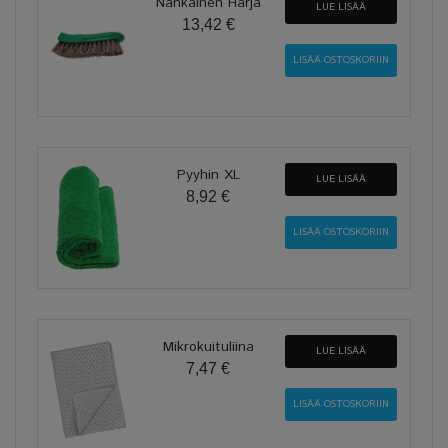
Nahkainen Harja
LUE LISÄÄ
13,42 €
Pyyhin XL
LUE LISÄÄ
8,92 €
Mikrokuituliina
LUE LISÄÄ
7,47 €