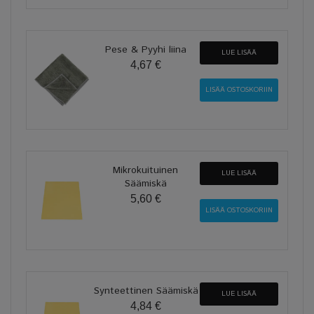
Pese & Pyyhi liina
LUE LISÄÄ
4,67 €
Mikrokuituinen
LUE LISÄÄ
Säämiskä
5,60 €
Synteettinen Säämiskä
LUE LISÄÄ
4,84 €