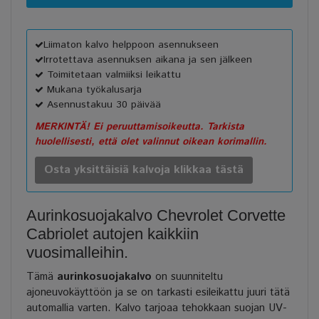
Liimaton kalvo helppoon asennukseen
Irrotettava asennuksen aikana ja sen jälkeen
Toimitetaan valmiiksi leikattu
Mukana työkalusarja
Asennustakuu 30 päivää
MERKINTÄ! Ei peruuttamisoikeutta. Tarkista
huolellisesti, että olet valinnut oikean korimallin.
Osta yksittäisiä kalvoja klikkaa tästä
Aurinkosuojakalvo Chevrolet Corvette
Cabriolet autojen kaikkiin
vuosimalleihin.
Tämä
aurinkosuojakalvo
on suunniteltu
ajoneuvokäyttöön ja se on tarkasti esileikattu juuri tätä
automallia varten. Kalvo tarjoaa tehokkaan suojan UV-