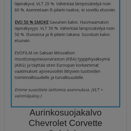
läpinäkyvä. VLT 25 %. Vähentää lämpösäteilyä noin
60 %. Asennetaan B-pilarin taakse, ei sovellu etuoviin.
EVO 50 % SMOKE
Savuinen kalvo. Huomaamaton
läpinäkyvyys. VLT 50 %. Vähentää lämpösäteilyä noin
50 %. Etuovissa ja B-pilarin takana. Suosituin kalvo
etuoviin.
EVOFILM on Saksan liittovaltion
moottoriajoneuvoviraston (KBA) tyyppihyväksymä
(ABG) ja täyttää siten Euroopan korkeimmat
vaatimukset ajoneuvoihin liittyvien tuotteiden
toiminnallisuudelle ja turvallisuudelle.
Emme suosittele laittomia asennuksia. (VLT =
valonläpäisy.)
Aurinkosuojakalvo
Chevrolet Corvette