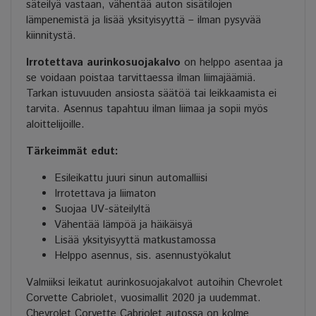
säteilyä vastaan, vähentää auton sisätilojen
lämpenemistä ja lisää yksityisyyttä – ilman pysyvää
kiinnitystä.
Irrotettava aurinkosuojakalvo
on helppo asentaa ja
se voidaan poistaa tarvittaessa ilman liimajäämiä.
Tarkan istuvuuden ansiosta säätöä tai leikkaamista ei
tarvita. Asennus tapahtuu ilman liimaa ja sopii myös
aloittelijoille.
Tärkeimmät edut:
Esileikattu juuri sinun automalliisi
Irrotettava ja liimaton
Suojaa UV-säteilyltä
Vähentää lämpöä ja häikäisyä
Lisää yksityisyyttä matkustamossa
Helppo asennus, sis. asennustyökalut
Valmiiksi leikatut aurinkosuojakalvot autoihin Chevrolet
Corvette Cabriolet, vuosimallit 2020 ja uudemmat.
Chevrolet Corvette Cabriolet autossa on kolme