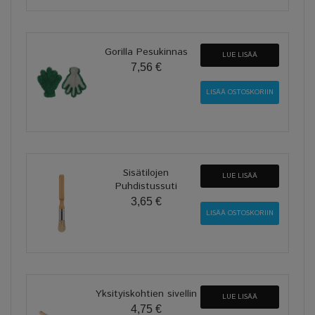
Gorilla Pesukinnas
LUE LISÄÄ
7,56 €
Sisätilojen
LUE LISÄÄ
Puhdistussuti
3,65 €
Yksityiskohtien sivellin
LUE LISÄÄ
4,75 €