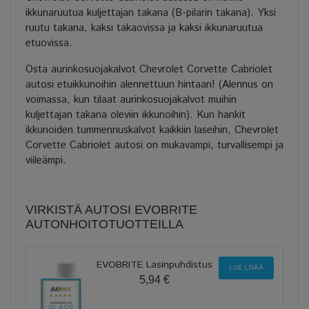
ikkunaruutua kuljettajan takana (B-pilarin takana). Yksi
ruutu takana, kaksi takaovissa ja kaksi ikkunaruutua
etuovissa.
Osta aurinkosuojakalvot Chevrolet Corvette Cabriolet
autosi etuikkunoihin alennettuun hintaan! (Alennus on
voimassa, kun tilaat aurinkosuojakalvot muihin
kuljettajan takana oleviin ikkunoihin). Kun hankit
ikkunoiden tummennuskalvot kaikkiin laseihin, Chevrolet
Corvette Cabriolet autosi on mukavampi, turvallisempi ja
viileämpi.
VIRKISTÄ AUTOSI EVOBRITE
AUTONHOITOTUOTTEILLA
EVOBRITE Lasinpuhdistus
LUE LISÄÄ
5,94 €