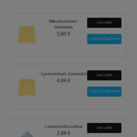
Mikrokuituinen
LUE LISÄÄ
Säämiskä
5,60 €
Synteettinen Säämiskä
LUE LISÄÄ
4,84 €
Lasinpuhdistusliina
LUE LISÄÄ
2,88 €