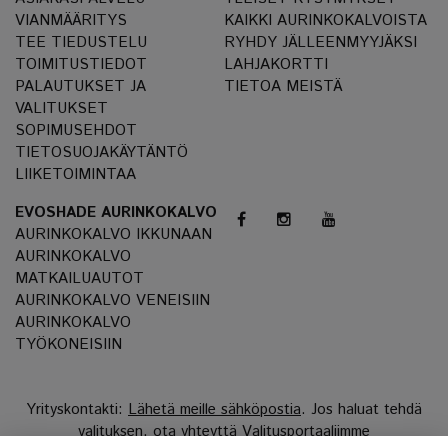
VIANMÄÄRITYS
KAIKKI AURINKOKALVOISTA
TEE TIEDUSTELU
RYHDY JÄLLEENMYYJÄKSI
TOIMITUSTIEDOT
LAHJAKORTTI
PALAUTUKSET JA
TIETOA MEISTÄ
VALITUKSET
SOPIMUSEHDOT
TIETOSUOJAKÄYTÄNTÖ
LIIKETOIMINTAA
EVOSHADE AURINKOKALVO
AURINKOKALVO IKKUNAAN
AURINKOKALVO
MATKAILUAUTOT
AURINKOKALVO VENEISIIN
AURINKOKALVO
TYÖKONEISIIN
Yrityskontakti:
Lähetä meille sähköpostia
. Jos haluat tehdä
valituksen, ota yhteyttä
Valitusportaaliimme