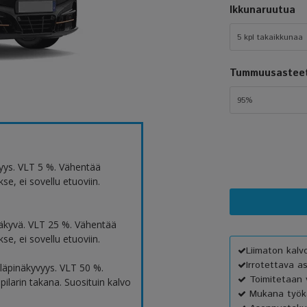
Ikkunaruutua
5 kpl takaikkunaa
Tummuusastee
95%
yys. VLT 5 %. Vähentää
e, ei sovellu etuoviin.
äkyvä. VLT 25 %. Vähentää
e, ei sovellu etuoviin.
Liimaton kal
Irrotettava a
äpinäkyvyys. VLT 50 %.
Toimitetaan v
ilarin takana. Suosituin kalvo
Mukana työka