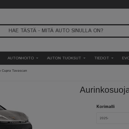
AUTONHOITO
AUTON TUOKSUT
TIEDOT
EV
o Cupra Tavascan
Aurinkosuoj
Korimalli
2025-