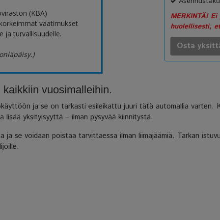
Asennustaku
oviraston (KBA)
MERKINTÄ! Ei p
 korkeimmat vaatimukset
huolellisesti, e
 ja turvallisuudelle.
Osta yksitt
onläpäisy.)
aikkiin vuosimalleihin.
äyttöön ja se on tarkasti esileikattu juuri tätä automallia varten.
lisää yksityisyyttä – ilman pysyvää kiinnitystä.
ja se voidaan poistaa tarvittaessa ilman liimajäämiä. Tarkan istuvu
joille.