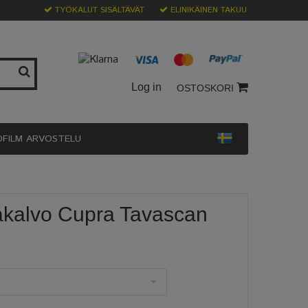
TYÖKALUT SISÄLTÄVÄT
ELINIKÄINEN TAKUU
Log in
OSTOSKORI
OFILM ARVOSTELU
akalvo Cupra Tavascan