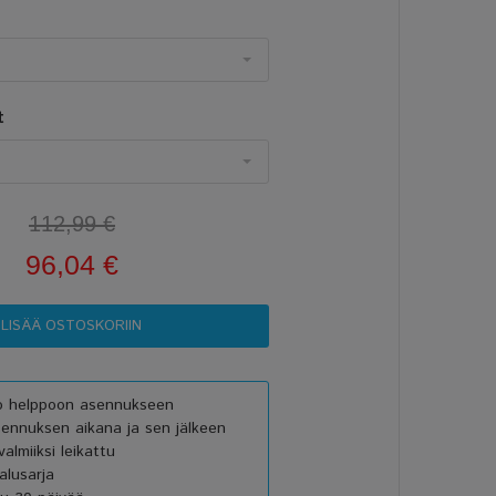
t
112,99 €
96,04 €
vo helppoon asennukseen
sennuksen aikana ja sen jälkeen
almiiksi leikattu
lusarja