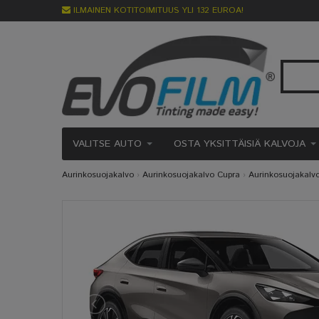
ILMAINEN KOTITOIMITUUS YLI 132 EUROA!
VALITSE AUTO
OSTA YKSITTÄISIÄ KALVOJA
Aurinkosuojakalvo
›
Aurinkosuojakalvo Cupra
›
Aurinkosuojakalv