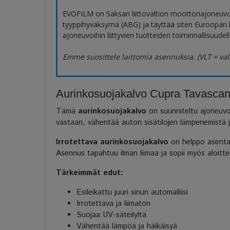
EVOFILM on Saksan liittovaltion moottoriajoneuv
tyyppihyväksymä (ABG) ja täyttää siten Euroopan
ajoneuvoihin liittyvien tuotteiden toiminnallisuudelle
Emme suosittele laittomia asennuksia. (VLT = val
Aurinkosuojakalvo Cupra Tavascan k
Tämä
aurinkosuojakalvo
on suunniteltu ajoneuvok
vastaan, vähentää auton sisätilojen lämpenemistä ja 
Irrotettava aurinkosuojakalvo
on helppo asentaa 
Asennus tapahtuu ilman liimaa ja sopii myös aloitteli
Tärkeimmät edut:
Esileikattu juuri sinun automalliisi
Irrotettava ja liimaton
Suojaa UV-säteilyltä
Vähentää lämpöä ja häikäisyä