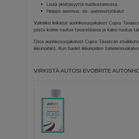
Lisää yksityisyyttä matkustamossa
Helppo asennus, sis. asennustyökalut
Valmiiksi leikatut aurinkosuojakalvot Cupra Tavasca
joista kolme ruutua tavaratilassa ja kaksi ruutua ta
Osta aurinkosuojakalvot Cupra Tavascan etuikkunoih
ikkunoihin). Kun hankit ikkunoiden tummennuskalvot 
VIRKISTÄ AUTOSI EVOBRITE AUTONH