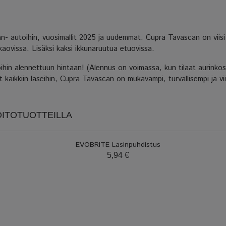
n- autoihin, vuosimallit 2025 ja uudemmat. Cupra Tavascan on viisi 
kaovissa. Lisäksi kaksi ikkunaruutua etuovissa.
in alennettuun hintaan! (Alennus on voimassa, kun tilaat aurinkosu
kaikkiin laseihin, Cupra Tavascan on mukavampi, turvallisempi ja vii
OITOTUOTTEILLA
EVOBRITE Lasinpuhdistus
5,94 €