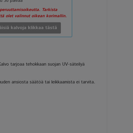
u 30 päivää
eruuttamisoikeutta. Tarkista
ttä olet valinnut oikean korimallin.
äisiä kalvoja klikkaa tästä
 Kalvo tarjoaa tehokkaan suojan UV-säteilyä
uden ansiosta säätöä tai leikkaamista ei tarvita.