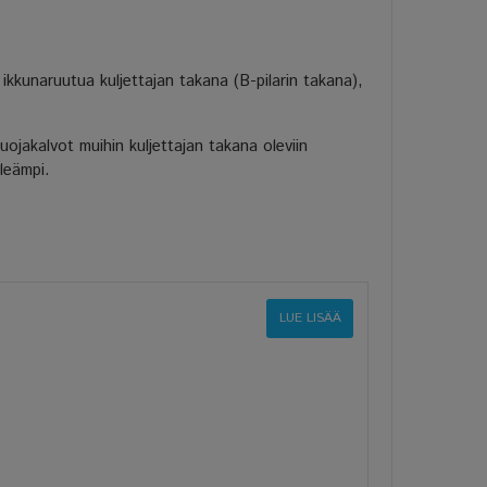
ikkunaruutua kuljettajan takana (B-pilarin takana),
ojakalvot muihin kuljettajan takana oleviin
leämpi.
LUE LISÄÄ