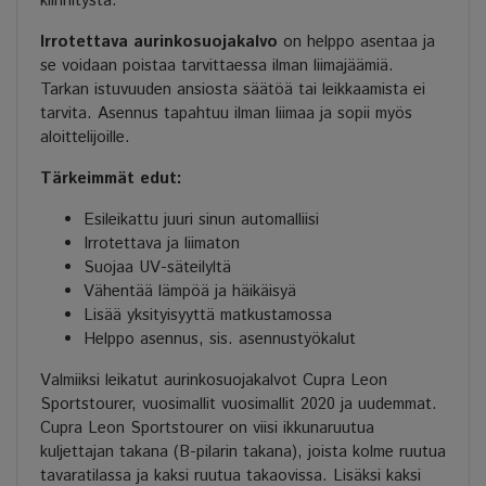
kiinnitystä.
Irrotettava aurinkosuojakalvo
on helppo asentaa ja
se voidaan poistaa tarvittaessa ilman liimajäämiä.
Tarkan istuvuuden ansiosta säätöä tai leikkaamista ei
tarvita. Asennus tapahtuu ilman liimaa ja sopii myös
aloittelijoille.
Tärkeimmät edut:
Esileikattu juuri sinun automalliisi
Irrotettava ja liimaton
Suojaa UV-säteilyltä
Vähentää lämpöä ja häikäisyä
Lisää yksityisyyttä matkustamossa
Helppo asennus, sis. asennustyökalut
Valmiiksi leikatut aurinkosuojakalvot Cupra Leon
Sportstourer, vuosimallit vuosimallit 2020 ja uudemmat.
Cupra Leon Sportstourer on viisi ikkunaruutua
kuljettajan takana (B-pilarin takana), joista kolme ruutua
tavaratilassa ja kaksi ruutua takaovissa. Lisäksi kaksi