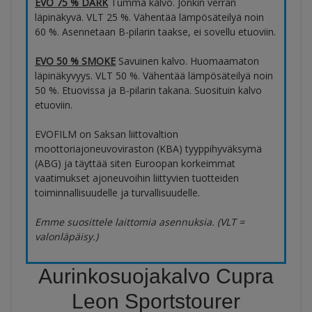
EVO 75 % DARK
Tumma kalvo. Jonkin verran
läpinäkyvä. VLT 25 %. Vähentää lämpösäteilyä noin
60 %. Asennetaan B-pilarin taakse, ei sovellu etuoviin.
EVO 50 % SMOKE
Savuinen kalvo. Huomaamaton
läpinäkyvyys. VLT 50 %. Vähentää lämpösäteilyä noin
50 %. Etuovissa ja B-pilarin takana. Suosituin kalvo
etuoviin.
EVOFILM on Saksan liittovaltion
moottoriajoneuvoviraston (KBA) tyyppihyväksymä
(ABG) ja täyttää siten Euroopan korkeimmat
vaatimukset ajoneuvoihin liittyvien tuotteiden
toiminnallisuudelle ja turvallisuudelle.
Emme suosittele laittomia asennuksia. (VLT =
valonläpäisy.)
Aurinkosuojakalvo Cupra
Leon Sportstourer