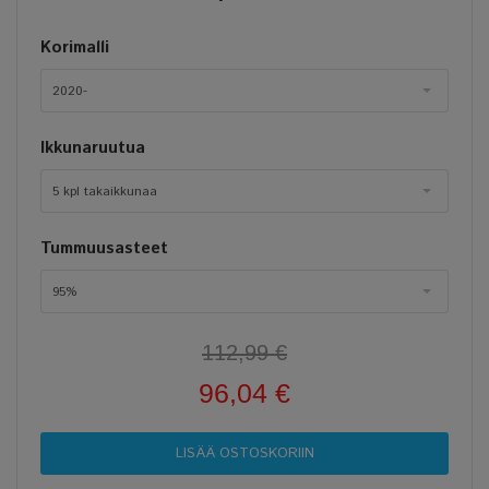
Korimalli
2020-
Ikkunaruutua
5 kpl takaikkunaa
Tummuusasteet
95%
112,99 €
96,04 €