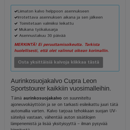
Liimaton kalvo helppoon asennukseen
Irrotettava asennuksen aikana ja sen jälkeen
Toimitetaan valmiiksi leikattu
Mukana työkalusarja
Asennustakuu 30 päivää
MERKINTÄ! Ei peruuttamisoikeutta. Tarkista
huolellisesti, että olet valinnut oikean korimallin.
Osta yksittäisiä kalvoja klikkaa tästä
Aurinkosuojakalvo Cupra Leon
Sportstourer kaikkiin vuosimalleihin.
Tämä
aurinkosuojakalvo
on suunniteltu
ajoneuvokäyttöön ja se on tarkasti esileikattu juuri tätä
automallia varten. Kalvo tarjoaa tehokkaan suojan UV-
säteilyä vastaan, vähentää auton sisätilojen
lämpenemistä ja lisää yksityisyyttä – ilman pysyvää