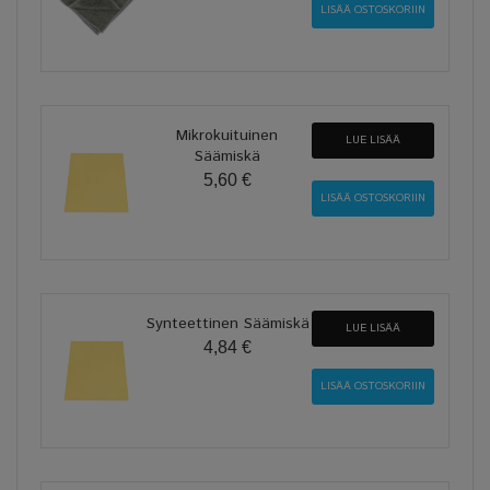
Mikrokuituinen
LUE LISÄÄ
Säämiskä
5,60 €
Synteettinen Säämiskä
LUE LISÄÄ
4,84 €