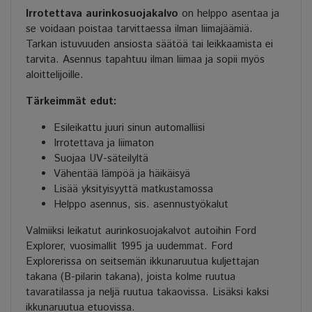
Irrotettava aurinkosuojakalvo
on helppo asentaa ja
se voidaan poistaa tarvittaessa ilman liimajäämiä.
Tarkan istuvuuden ansiosta säätöä tai leikkaamista ei
tarvita. Asennus tapahtuu ilman liimaa ja sopii myös
aloittelijoille.
Tärkeimmät edut:
Esileikattu juuri sinun automalliisi
Irrotettava ja liimaton
Suojaa UV-säteilyltä
Vähentää lämpöä ja häikäisyä
Lisää yksityisyyttä matkustamossa
Helppo asennus, sis. asennustyökalut
Valmiiksi leikatut aurinkosuojakalvot autoihin Ford
Explorer, vuosimallit 1995 ja uudemmat. Ford
Explorerissa on seitsemän ikkunaruutua kuljettajan
takana (B-pilarin takana), joista kolme ruutua
tavaratilassa ja neljä ruutua takaovissa. Lisäksi kaksi
ikkunaruutua etuovissa.