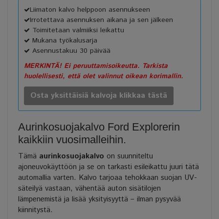
Liimaton kalvo helppoon asennukseen
Irrotettava asennuksen aikana ja sen jälkeen
Toimitetaan valmiiksi leikattu
Mukana työkalusarja
Asennustakuu 30 päivää
MERKINTÄ! Ei peruuttamisoikeutta. Tarkista
huolellisesti, että olet valinnut oikean korimallin.
Osta yksittäisiä kalvoja klikkaa tästä
Aurinkosuojakalvo Ford Explorerin
kaikkiin vuosimalleihin.
Tämä
aurinkosuojakalvo
on suunniteltu
ajoneuvokäyttöön ja se on tarkasti esileikattu juuri tätä
automallia varten. Kalvo tarjoaa tehokkaan suojan UV-
säteilyä vastaan, vähentää auton sisätilojen
lämpenemistä ja lisää yksityisyyttä – ilman pysyvää
kiinnitystä.