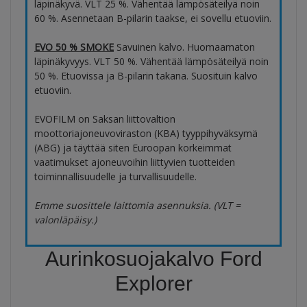
läpinäkyvä. VLT 25 %. Vähentää lämpösäteilyä noin
60 %. Asennetaan B-pilarin taakse, ei sovellu etuoviin.
EVO 50 % SMOKE
Savuinen kalvo. Huomaamaton
läpinäkyvyys. VLT 50 %. Vähentää lämpösäteilyä noin
50 %. Etuovissa ja B-pilarin takana. Suosituin kalvo
etuoviin.
EVOFILM on Saksan liittovaltion
moottoriajoneuvoviraston (KBA) tyyppihyväksymä
(ABG) ja täyttää siten Euroopan korkeimmat
vaatimukset ajoneuvoihin liittyvien tuotteiden
toiminnallisuudelle ja turvallisuudelle.
Emme suosittele laittomia asennuksia. (VLT =
valonläpäisy.)
Aurinkosuojakalvo Ford
Explorer