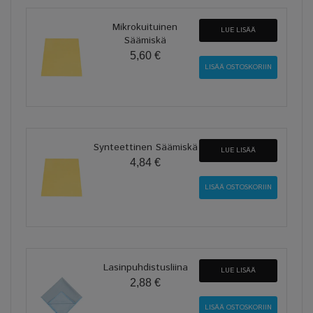
Mikrokuituinen
LUE LISÄÄ
Säämiskä
5,60 €
Synteettinen Säämiskä
LUE LISÄÄ
4,84 €
Lasinpuhdistusliina
LUE LISÄÄ
2,88 €