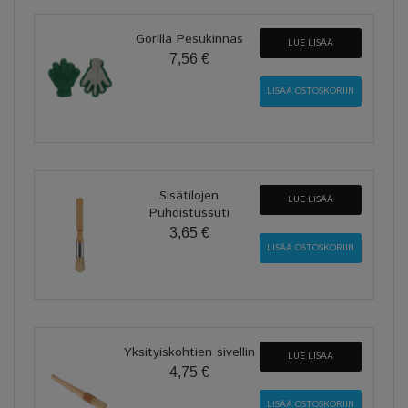
Gorilla Pesukinnas
LUE LISÄÄ
7,56 €
Sisätilojen
LUE LISÄÄ
Puhdistussuti
3,65 €
Yksityiskohtien sivellin
LUE LISÄÄ
4,75 €