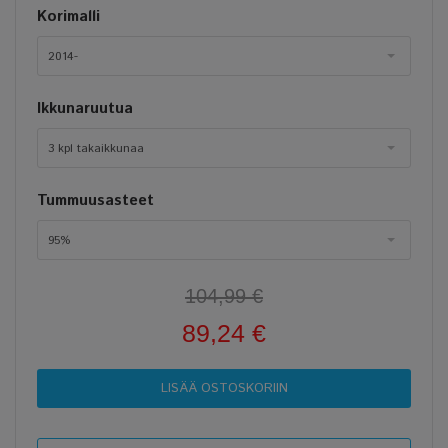
Korimalli
2014-
Ikkunaruutua
3 kpl takaikkunaa
Tummuusasteet
95%
104,99 €
89,24 €