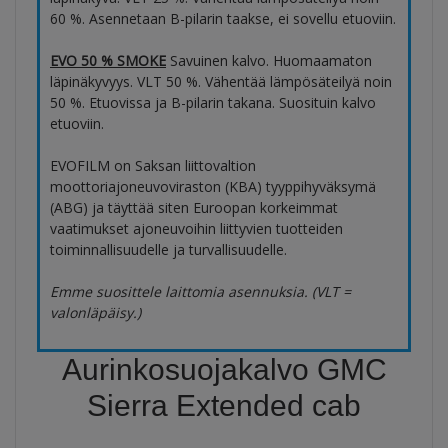
60 %. Asennetaan B-pilarin taakse, ei sovellu etuoviin.
EVO 50 % SMOKE
Savuinen kalvo. Huomaamaton
läpinäkyvyys. VLT 50 %. Vähentää lämpösäteilyä noin
50 %. Etuovissa ja B-pilarin takana. Suosituin kalvo
etuoviin.
EVOFILM on Saksan liittovaltion
moottoriajoneuvoviraston (KBA) tyyppihyväksymä
(ABG) ja täyttää siten Euroopan korkeimmat
vaatimukset ajoneuvoihin liittyvien tuotteiden
toiminnallisuudelle ja turvallisuudelle.
Emme suosittele laittomia asennuksia. (VLT =
valonläpäisy.)
Aurinkosuojakalvo GMC
Sierra Extended cab