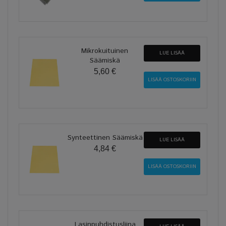
Mikrokuituinen
LUE LISÄÄ
Säämiskä
5,60 €
Synteettinen Säämiskä
LUE LISÄÄ
4,84 €
Lasinpuhdistusliina