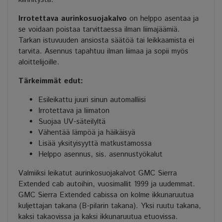
Irrotettava aurinkosuojakalvo
on helppo asentaa ja
se voidaan poistaa tarvittaessa ilman liimajäämiä.
Tarkan istuvuuden ansiosta säätöä tai leikkaamista ei
tarvita. Asennus tapahtuu ilman liimaa ja sopii myös
aloittelijoille.
Tärkeimmät edut:
Esileikattu juuri sinun automalliisi
Irrotettava ja liimaton
Suojaa UV-säteilyltä
Vähentää lämpöä ja häikäisyä
Lisää yksityisyyttä matkustamossa
Helppo asennus, sis. asennustyökalut
Valmiiksi leikatut aurinkosuojakalvot GMC Sierra
Extended
cab autoihin, vuosimallit 1999 ja uudemmat.
GMC Sierra Extended
cabissa on kolme ikkunaruutua
kuljettajan takana (B-pilarin takana). Yksi ruutu takana,
kaksi takaovissa ja kaksi ikkunaruutua etuovissa.