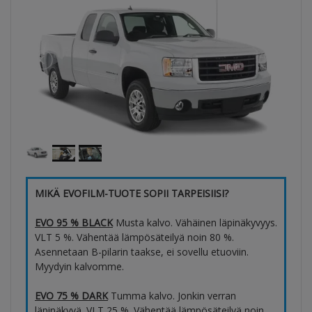
MIKÄ EVOFILM-TUOTE SOPII TARPEISIISI?
EVO 95 % BLACK
Musta kalvo. Vähäinen läpinäkyvyys.
VLT 5 %. Vähentää lämpösäteilyä noin 80 %.
Asennetaan B-pilarin taakse, ei sovellu etuoviin.
Myydyin kalvomme.
EVO 75 % DARK
Tumma kalvo. Jonkin verran
läpinäkyvä. VLT 25 %. Vähentää lämpösäteilyä noin