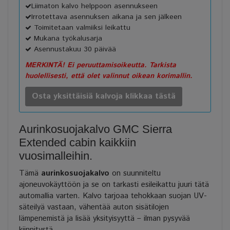
Liimaton kalvo helppoon asennukseen
Irrotettava asennuksen aikana ja sen jälkeen
Toimitetaan valmiiksi leikattu
Mukana työkalusarja
Asennustakuu 30 päivää
MERKINTÄ! Ei peruuttamisoikeutta. Tarkista
huolellisesti, että olet valinnut oikean korimallin.
Osta yksittäisiä kalvoja klikkaa tästä
Aurinkosuojakalvo GMC Sierra
Extended
cabin kaikkiin
vuosimalleihin.
Tämä
aurinkosuojakalvo
on suunniteltu
ajoneuvokäyttöön ja se on tarkasti esileikattu juuri tätä
automallia varten. Kalvo tarjoaa tehokkaan suojan UV-
säteilyä vastaan, vähentää auton sisätilojen
lämpenemistä ja lisää yksityisyyttä – ilman pysyvää
kiinnitystä.