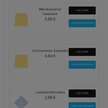
Mikrokuituinen
LUE LISÄÄ
Säämiskä
5,60 €
Synteettinen Säämiskä
LUE LISÄÄ
4,84 €
Lasinpuhdistusliina
LUE LISÄÄ
2,88 €