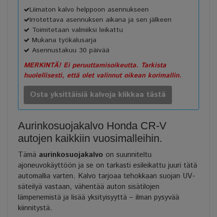
Liimaton kalvo helppoon asennukseen
Irrotettava asennuksen aikana ja sen jälkeen
Toimitetaan valmiiksi leikattu
Mukana työkalusarja
Asennustakuu 30 päivää
MERKINTÄ! Ei peruuttamisoikeutta. Tarkista
huolellisesti, että olet valinnut oikean korimallin.
Osta yksittäisiä kalvoja klikkaa tästä
Aurinkosuojakalvo Honda CR-V
autojen kaikkiin vuosimalleihin.
Tämä
aurinkosuojakalvo
on suunniteltu
ajoneuvokäyttöön ja se on tarkasti esileikattu juuri tätä
automallia varten. Kalvo tarjoaa tehokkaan suojan UV-
säteilyä vastaan, vähentää auton sisätilojen
lämpenemistä ja lisää yksityisyyttä – ilman pysyvää
kiinnitystä.