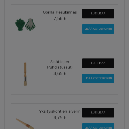
Gorilla Pesukinnas
LUE LISÄÄ
7,56 €
Sisätilojen
LUE LISÄÄ
Puhdistussuti
3,65 €
Yksityiskohtien sivellin
LUE LISÄÄ
4,75 €