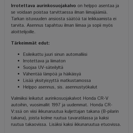
Irrotettava aurinkosuojakalvo
on helppo asentaa ja
se voidaan poistaa tarvittaessa ilman liimajäämiä.
Tarkan istuvuuden ansiosta säätöä tai leikkaamista ei
tarvita. Asennus tapahtuu ilman liimaa ja sopii myös
aloittelijoille.
Tärkeimmät edut:
Esileikattu juuri sinun automalliisi
Irrotettava ja liimaton
Suojaa UV-säteilyltä
Vähentää lämpöä ja häikäisyä
Lisää yksityisyyttä matkustamossa
Helppo asennus, sis. asennustyökalut
Valmiiksi leikatut aurinkosuojakalvot Honda CR-V
autoihin, vuosimallit 1997 ja uudemmat. Honda CR-
V:ssä on viisi ikkunaruutua kuljettajan takana (B-pilarin
takana), joista kolme ruutua tavaratilassa ja kaksi
ruutua takaovissa. Lisäksi kaksi ikkunaruutua etuovissa.