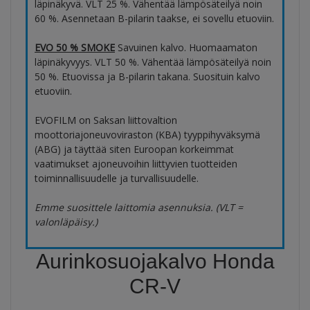
läpinäkyvä. VLT 25 %. Vähentää lämpösäteilyä noin
60 %. Asennetaan B-pilarin taakse, ei sovellu etuoviin.
EVO 50 % SMOKE
Savuinen kalvo. Huomaamaton
läpinäkyvyys. VLT 50 %. Vähentää lämpösäteilyä noin
50 %. Etuovissa ja B-pilarin takana. Suosituin kalvo
etuoviin.
EVOFILM on Saksan liittovaltion
moottoriajoneuvoviraston (KBA) tyyppihyväksymä
(ABG) ja täyttää siten Euroopan korkeimmat
vaatimukset ajoneuvoihin liittyvien tuotteiden
toiminnallisuudelle ja turvallisuudelle.
Emme suosittele laittomia asennuksia. (VLT =
valonläpäisy.)
Aurinkosuojakalvo Honda
CR-V