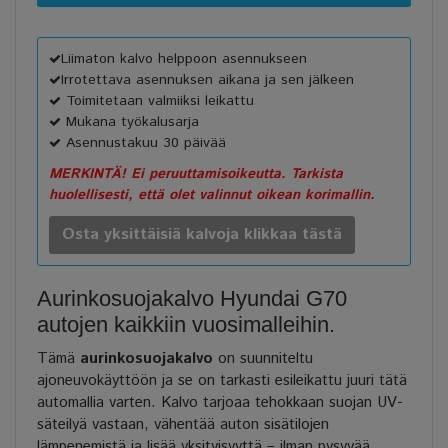
Liimaton kalvo helppoon asennukseen
Irrotettava asennuksen aikana ja sen jälkeen
Toimitetaan valmiiksi leikattu
Mukana työkalusarja
Asennustakuu 30 päivää
MERKINTÄ! Ei peruuttamisoikeutta. Tarkista
huolellisesti, että olet valinnut oikean korimallin.
Osta yksittäisiä kalvoja klikkaa tästä
Aurinkosuojakalvo Hyundai G70
autojen kaikkiin vuosimalleihin.
Tämä
aurinkosuojakalvo
on suunniteltu
ajoneuvokäyttöön ja se on tarkasti esileikattu juuri tätä
automallia varten. Kalvo tarjoaa tehokkaan suojan UV-
säteilyä vastaan, vähentää auton sisätilojen
lämpenemistä ja lisää yksityisyyttä – ilman pysyvää