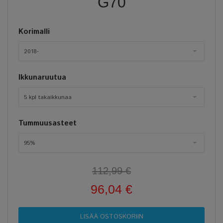
G70
Korimalli
2018-
Ikkunaruutua
5 kpl takaikkunaa
Tummuusasteet
95%
112,99 €
96,04 €