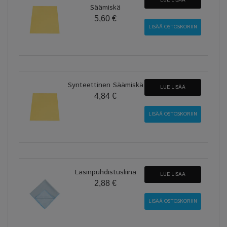
Säämiskä
5,60 €
Synteettinen Säämiskä
LUE LISÄÄ
4,84 €
Lasinpuhdistusliina
LUE LISÄÄ
2,88 €