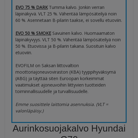
EVO 75 % DARK
Tumma kalvo. Jonkin verran
läpinäkyvä. VLT 25 %. Vähentää lämpösäteilyä noin
60 %. Asennetaan B-pilarin taakse, ei sovellu etuoviin.
EVO 50 % SMOKE
Savuinen kalvo. Huomaamaton
läpinäkyvyys. VLT 50 %. Vähentää lämpösäteilyä noin
50 %. Etuovissa ja B-pilarin takana. Suosituin kalvo
etuoviin.
EVOFILM on Saksan liittovaltion
moottoriajoneuvoviraston (KBA) tyyppihyväksymä
(ABG) ja täyttää siten Euroopan korkeimmat
vaatimukset ajoneuvoihin liittyvien tuotteiden
toiminnallisuudelle ja turvallisuudelle.
Emme suosittele laittomia asennuksia. (VLT =
valonläpäisy.)
Aurinkosuojakalvo Hyundai