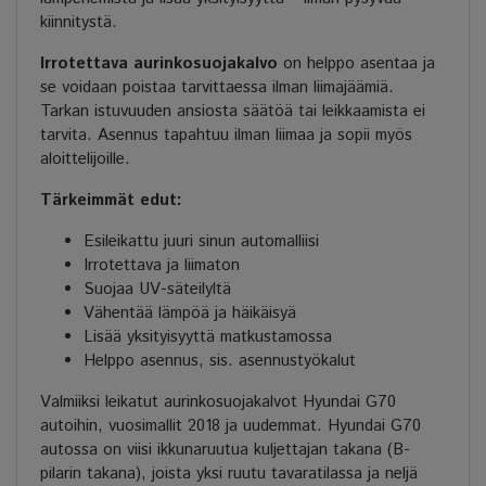
kiinnitystä.
Irrotettava aurinkosuojakalvo
on helppo asentaa ja
se voidaan poistaa tarvittaessa ilman liimajäämiä.
Tarkan istuvuuden ansiosta säätöä tai leikkaamista ei
tarvita. Asennus tapahtuu ilman liimaa ja sopii myös
aloittelijoille.
Tärkeimmät edut:
Esileikattu juuri sinun automalliisi
Irrotettava ja liimaton
Suojaa UV-säteilyltä
Vähentää lämpöä ja häikäisyä
Lisää yksityisyyttä matkustamossa
Helppo asennus, sis. asennustyökalut
Valmiiksi leikatut aurinkosuojakalvot Hyundai G70
autoihin, vuosimallit 2018 ja uudemmat. Hyundai G70
autossa on viisi ikkunaruutua kuljettajan takana (B-
pilarin takana), joista yksi ruutu tavaratilassa ja neljä