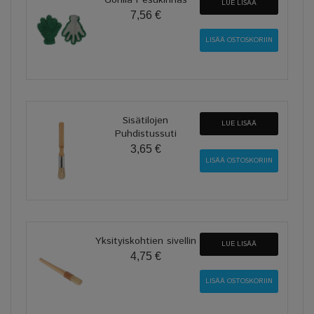
LUE LISÄÄ
7,56 €
Sisätilojen
LUE LISÄÄ
Puhdistussuti
3,65 €
Yksityiskohtien sivellin
LUE LISÄÄ
4,75 €