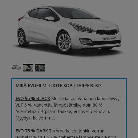
MIKÄ EVOFILM-TUOTE SOPII TARPEISIISI?
EVO 95 % BLACK
Musta kalvo. Vähäinen läpinäkyvyys.
VLT 5 %. Vähentää lämpösäteilyä noin 80 %.
Asennetaan B-pilarin taakse, ei sovellu etuoviin.
Myydyin kalvomme.
EVO 75 % DARK
Tumma kalvo. Jonkin verran
läpinäkyvä. VLT 25 %. Vähentää lämpösäteilyä noin