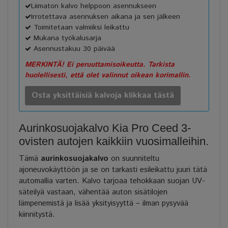
Liimaton kalvo helppoon asennukseen
Irrotettava asennuksen aikana ja sen jälkeen
Toimitetaan valmiiksi leikattu
Mukana työkalusarja
Asennustakuu 30 päivää
MERKINTÄ! Ei peruuttamisoikeutta. Tarkista
huolellisesti, että olet valinnut oikean korimallin.
Osta yksittäisiä kalvoja klikkaa tästä
Aurinkosuojakalvo Kia Pro Ceed 3-
ovisten autojen kaikkiin vuosimalleihin.
Tämä
aurinkosuojakalvo
on suunniteltu
ajoneuvokäyttöön ja se on tarkasti esileikattu juuri tätä
automallia varten. Kalvo tarjoaa tehokkaan suojan UV-
säteilyä vastaan, vähentää auton sisätilojen
lämpenemistä ja lisää yksityisyyttä – ilman pysyvää
kiinnitystä.