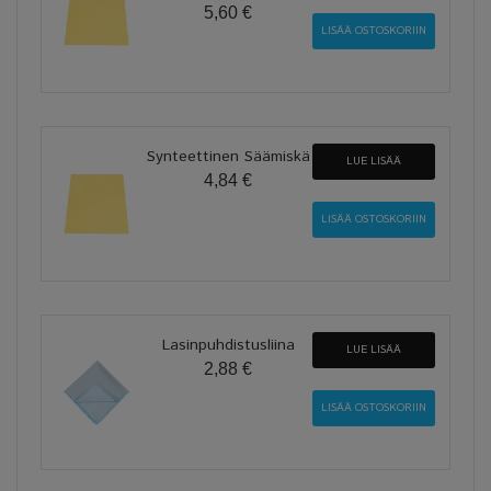
5,60 €
Synteettinen Säämiskä
LUE LISÄÄ
4,84 €
Lasinpuhdistusliina
LUE LISÄÄ
2,88 €