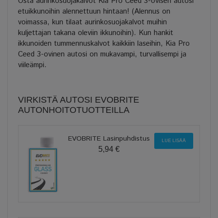
Osta aurinkosuojakalvot Kia Pro Ceed 3-ovisen autosi
etuikkunoihin alennettuun hintaan! (Alennus on
voimassa, kun tilaat aurinkosuojakalvot muihin
kuljettajan takana oleviin ikkunoihin). Kun hankit
ikkunoiden tummennuskalvot kaikkiin laseihin, Kia Pro
Ceed 3-ovinen autosi on mukavampi, turvallisempi ja
viileämpi.
VIRKISTÄ AUTOSI EVOBRITE
AUTONHOITOTUOTTEILLA
EVOBRITE Lasinpuhdistus
LUE LISÄÄ
5,94 €