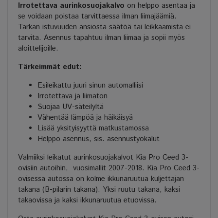
Irrotettava aurinkosuojakalvo
on helppo asentaa ja
se voidaan poistaa tarvittaessa ilman liimajäämiä.
Tarkan istuvuuden ansiosta säätöä tai leikkaamista ei
tarvita. Asennus tapahtuu ilman liimaa ja sopii myös
aloittelijoille.
Tärkeimmät edut:
Esileikattu juuri sinun automalliisi
Irrotettava ja liimaton
Suojaa UV-säteilyltä
Vähentää lämpöä ja häikäisyä
Lisää yksityisyyttä matkustamossa
Helppo asennus, sis. asennustyökalut
Valmiiksi leikatut aurinkosuojakalvot Kia Pro Ceed 3-
ovisiin autoihin, vuosimallit 2007-2018. Kia Pro Ceed 3-
ovisessa autossa on kolme ikkunaruutua kuljettajan
takana (B-pilarin takana). Yksi ruutu takana, kaksi
takaovissa ja kaksi ikkunaruutua etuovissa.