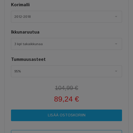
Korimalli
2012-2018
Ikkunaruutua
3 kpl takaikkunaa
Tummuusasteet
95%
104,99 €
89,24 €