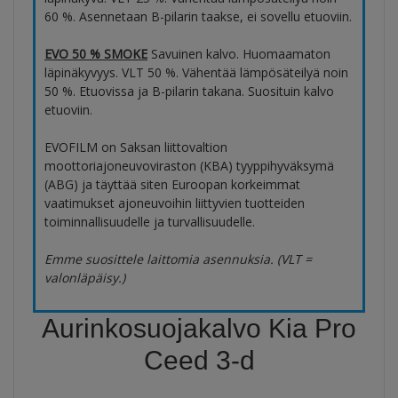
60 %. Asennetaan B-pilarin taakse, ei sovellu etuoviin.
EVO 50 % SMOKE
Savuinen kalvo. Huomaamaton
läpinäkyvyys. VLT 50 %. Vähentää lämpösäteilyä noin
50 %. Etuovissa ja B-pilarin takana. Suosituin kalvo
etuoviin.
EVOFILM on Saksan liittovaltion
moottoriajoneuvoviraston (KBA) tyyppihyväksymä
(ABG) ja täyttää siten Euroopan korkeimmat
vaatimukset ajoneuvoihin liittyvien tuotteiden
toiminnallisuudelle ja turvallisuudelle.
Emme suosittele laittomia asennuksia. (VLT =
valonläpäisy.)
Aurinkosuojakalvo Kia Pro
Ceed 3-d