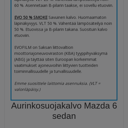
60 %. Asennetaan B-pilarin taakse, ei sovellu etuoviin.
EVO 50 % SMOKE
Savuinen kalvo. Huomaamaton
läpinäkyvyys. VLT 50 %. Vähentää lämpösäteilyä noin
50 %. Etuovissa ja B-pilarin takana. Suosituin kalvo
etuoviin.
EVOFILM on Saksan liittovaltion
moottoriajoneuvoviraston (KBA) tyyppihyväksymä
(ABG) ja täyttää siten Euroopan korkeimmat
vaatimukset ajoneuvoihin liittyvien tuotteiden
toiminnallisuudelle ja turvallisuudelle.
Emme suosittele laittomia asennuksia. (VLT =
valonläpäisy.)
Aurinkosuojakalvo Mazda 6
sedan