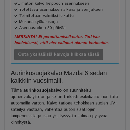
Liimaton kalvo helppoon asennukseen
Irrotettava asennuksen aikana ja sen jälkeen
Toimitetaan valmiiksi leikattu
Mukana työkalusarja
Asennustakuu 30 päivää
MERKINTÄ! Ei peruuttamisoikeutta. Tarkista
huolellisesti, että olet valinnut oikean korimallin.
Osta yksittäisiä kalvoja klikkaa tästä
Aurinkosuojakalvo Mazda 6 sedan
kaikkiin vuosimalli.
Tämä
aurinkosuojakalvo
on suunniteltu
ajoneuvokäyttöön ja se on tarkasti esileikattu juuri tätä
automallia varten. Kalvo tarjoaa tehokkaan suojan UV-
säteilyä vastaan, vähentää auton sisätilojen
lämpenemistä ja lisää yksityisyyttä – ilman pysyvää
kiinnitystä.