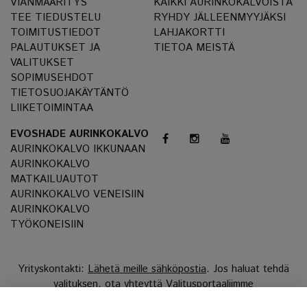
VIANMÄÄRITYS
KAIKKI AURINKOKALVOISTA
TEE TIEDUSTELU
RYHDY JÄLLEENMYYJÄKSI
TOIMITUSTIEDOT
LAHJAKORTTI
PALAUTUKSET JA
TIETOA MEISTÄ
VALITUKSET
SOPIMUSEHDOT
TIETOSUOJAKÄYTÄNTÖ
LIIKETOIMINTAA
EVOSHADE AURINKOKALVO
AURINKOKALVO IKKUNAAN
AURINKOKALVO
MATKAILUAUTOT
AURINKOKALVO VENEISIIN
AURINKOKALVO
TYÖKONEISIIN
Yrityskontakti:
Lähetä meille sähköpostia
. Jos haluat tehdä
valituksen, ota yhteyttä
Valitusportaaliimme