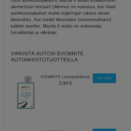
Osta aurinkosuojakalvot Mazda 6 sedan etuikkunoihin
alennettuun hintaan! (Alennus on voimassa, kun tilaat
aurinkosuojakalvot muihin kuljettajan takana oleviin
ikkunoihin). Kun hankit ikkunoiden tummennuskalvot
kaikkiin laseihin, Mazda 6 sedan on mukavampi,
turvallisempi ja viileämpi.
VIRKISTÄ AUTOSI EVOBRITE
AUTONHOITOTUOTTEILLA
EVOBRITE Lasinpuhdistus
LUE LISÄÄ
5,94 €