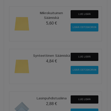
Mikrokuituinen
LUE LISÄÄ
Säämiskä
5,60 €
Synteettinen Säämiskä
LUE LISÄÄ
4,84 €
Lasinpuhdistusliina
LUE LISÄÄ
2,88 €