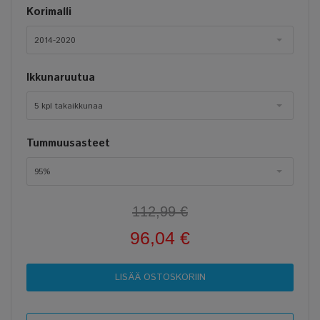
Korimalli
2014-2020
Ikkunaruutua
5 kpl takaikkunaa
Tummuusasteet
95%
112,99 €
96,04 €