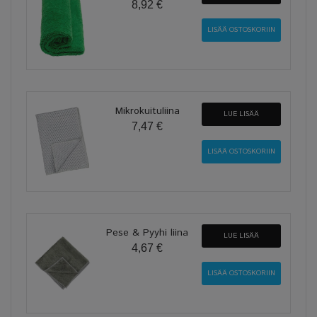
8,92 €
Mikrokuituliina
LUE LISÄÄ
7,47 €
Pese & Pyyhi liina
LUE LISÄÄ
4,67 €