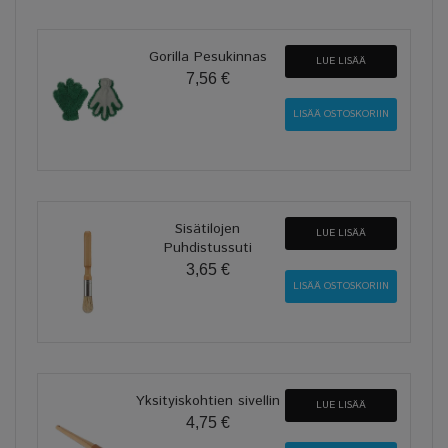
Gorilla Pesukinnas
LUE LISÄÄ
7,56 €
Sisätilojen
LUE LISÄÄ
Puhdistussuti
3,65 €
Yksityiskohtien sivellin
LUE LISÄÄ
4,75 €