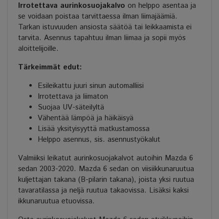
Irrotettava aurinkosuojakalvo
on helppo asentaa ja
se voidaan poistaa tarvittaessa ilman liimajäämiä.
Tarkan istuvuuden ansiosta säätöä tai leikkaamista ei
tarvita. Asennus tapahtuu ilman liimaa ja sopii myös
aloittelijoille.
Tärkeimmät edut:
Esileikattu juuri sinun automalliisi
Irrotettava ja liimaton
Suojaa UV-säteilyltä
Vähentää lämpöä ja häikäisyä
Lisää yksityisyyttä matkustamossa
Helppo asennus, sis. asennustyökalut
Valmiiksi leikatut aurinkosuojakalvot autoihin Mazda 6
sedan 2003-2020. Mazda 6 sedan on viisiikkunaruutua
kuljettajan takana (B-pilarin takana), joista yksi ruutua
tavaratilassa ja neljä ruutua takaovissa. Lisäksi kaksi
ikkunaruutua etuovissa.