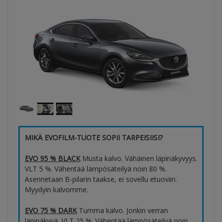
MIKÄ EVOFILM-TUOTE SOPII TARPEISIISI?
EVO 95 % BLACK
Musta kalvo. Vähäinen läpinäkyvyys.
VLT 5 %. Vähentää lämpösäteilyä noin 80 %.
Asennetaan B-pilarin taakse, ei sovellu etuoviin.
Myydyin kalvomme.
EVO 75 % DARK
Tumma kalvo. Jonkin verran
läpinäkyvä. VLT 25 %. Vähentää lämpösäteilyä noin