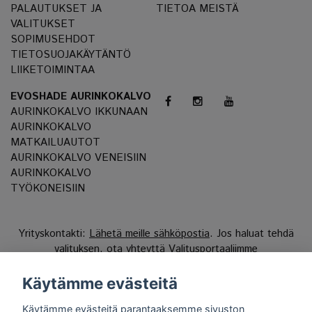
PALAUTUKSET JA
TIETOA MEISTÄ
VALITUKSET
SOPIMUSEHDOT
TIETOSUOJAKÄYTÄNTÖ
LIIKETOIMINTAA
EVOSHADE AURINKOKALVO
AURINKOKALVO IKKUNAAN
AURINKOKALVO
MATKAILUAUTOT
AURINKOKALVO VENEISIIN
AURINKOKALVO
TYÖKONEISIIN
Yrityskontakti:
Lähetä meille sähköpostia
. Jos haluat tehdä
valituksen, ota yhteyttä
Valitusportaaliimme
Reg.nr 556808-9659 EVO International AB, Norra Ljunggatan
Käytämme evästeitä
16, 252 28 Helsingborg, Sweden.
Käytämme evästeitä parantaaksemme sivuston