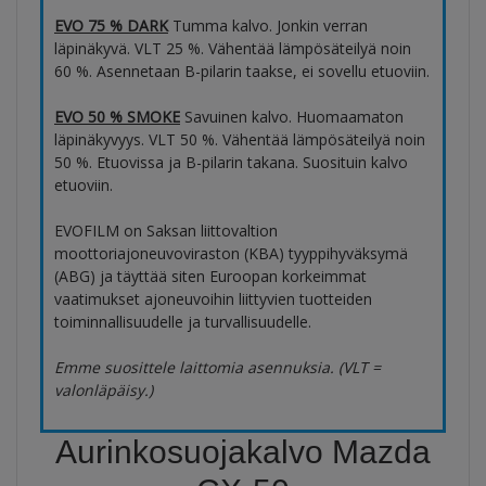
EVO 75 % DARK
Tumma kalvo. Jonkin verran
läpinäkyvä. VLT 25 %. Vähentää lämpösäteilyä noin
60 %. Asennetaan B-pilarin taakse, ei sovellu etuoviin.
EVO 50 % SMOKE
Savuinen kalvo. Huomaamaton
läpinäkyvyys. VLT 50 %. Vähentää lämpösäteilyä noin
50 %. Etuovissa ja B-pilarin takana. Suosituin kalvo
etuoviin.
EVOFILM on Saksan liittovaltion
moottoriajoneuvoviraston (KBA) tyyppihyväksymä
(ABG) ja täyttää siten Euroopan korkeimmat
vaatimukset ajoneuvoihin liittyvien tuotteiden
toiminnallisuudelle ja turvallisuudelle.
Emme suosittele laittomia asennuksia. (VLT =
valonläpäisy.)
Aurinkosuojakalvo Mazda