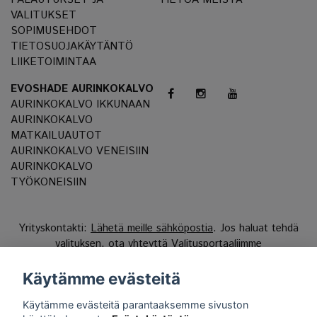
VALITUKSET
SOPIMUSEHDOT
TIETOSUOJAKÄYTÄNTÖ
LIIKETOIMINTAA
EVOSHADE AURINKOKALVO
AURINKOKALVO IKKUNAAN
AURINKOKALVO
MATKAILUAUTOT
AURINKOKALVO VENEISIIN
AURINKOKALVO
TYÖKONEISIIN
Yrityskontakti:
Lähetä meille sähköpostia
. Jos haluat tehdä
valituksen, ota yhteyttä
Valitusportaaliimme
Reg.nr 556808-9659 EVO International AB, Norra Ljunggatan
Käytämme evästeitä
16, 252 28 Helsingborg, Sweden.
Käytämme evästeitä parantaaksemme sivuston