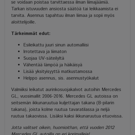
se voidaan poistaa tarvittaessa ilman liimajäämiä.
Tarkan istuvuuden ansiosta säätöä tai leikkaamista ei
tarvita. Asennus tapahtuu ilman liimaa ja sopii myös
aloittelijoille.
Tärkeimmät edut:
Esileikattu juuri sinun automalliisi
Irrotettava ja liimaton
Suojaa UV-säteilyltä
Vähentää lämpöä ja häikäisyä
Lisää yksityisyyttä matkustamossa
Helppo asennus, sis. asennustyökalut
Valmiiksi leikatut aurinkosuojakalvot autoihin Mercedes
GL, vuosimallit 2006-2016. Mercedes GL autoissa on
seitsemän ikkunaruutua kuljettajan takana (B-pilarin
takana), joista kolme ruutua tavaratilassa ja neljä
ruutua takaovissa. Lisäksi kaksi ikkunaruutua etuovissa.
Jotta valitset oikein, huomioithan, että vuoden 2012
Mercedes GL autoilla on eri korimalleja!