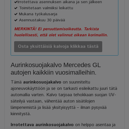
Irrotettava asennuksen aikana ja sen jälkeen
Toimitetaan valmiiksi leikattu
Mukana työkalusarja
Asennustakuu 30 päivää
MERKINTÄ! Ei peruuttamisoikeutta. Tarkista
huolellisesti, että olet valinnut oikean korimallin.
Osta yksittäisiä kalvoja klikkaa tästä
Aurinkosuojakalvo Mercedes GL
autojen kaikkiin vuosimalleihin.
Tämä
aurinkosuojakalvo
on suunniteltu
ajoneuvokäyttöön ja se on tarkasti esileikattu juuri tätä
automallia varten. Kalvo tarjoaa tehokkaan suojan UV-
säteilyä vastaan, vähentää auton sisätilojen
lämpenemistä ja lisää yksityisyyttä – ilman pysyvää
kiinnitystä.
Irrotettava aurinkosuojakalvo
on helppo asentaa ja