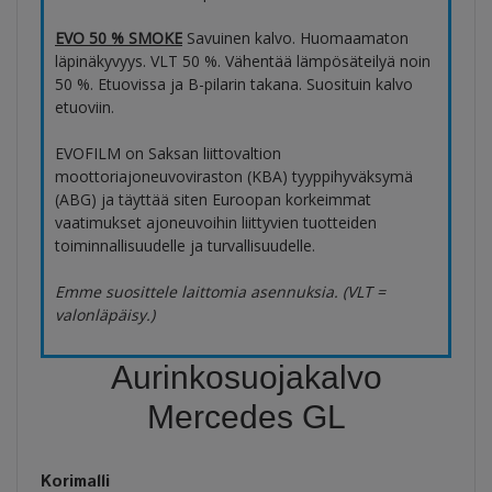
EVO 50 % SMOKE
Savuinen kalvo. Huomaamaton
läpinäkyvyys. VLT 50 %. Vähentää lämpösäteilyä noin
50 %. Etuovissa ja B-pilarin takana. Suosituin kalvo
etuoviin.
EVOFILM on Saksan liittovaltion
moottoriajoneuvoviraston (KBA) tyyppihyväksymä
(ABG) ja täyttää siten Euroopan korkeimmat
vaatimukset ajoneuvoihin liittyvien tuotteiden
toiminnallisuudelle ja turvallisuudelle.
Emme suosittele laittomia asennuksia. (VLT =
valonläpäisy.)
Aurinkosuojakalvo
Mercedes GL
Korimalli