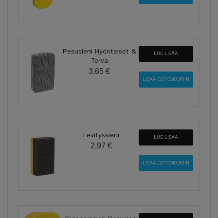
Pesusieni Hyönteiset &
LUE LISÄÄ
Terva
3,65 €
Levityssieni
LUE LISÄÄ
2,97 €