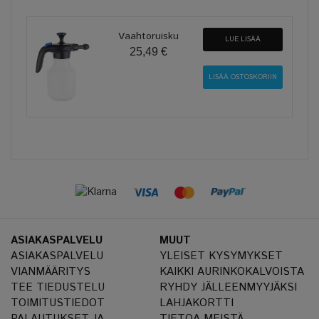
Vaahtoruisku
LUE LISÄÄ
25,49 €
ASIAKASPALVELU
MUUT
ASIAKASPALVELU
YLEISET KYSYMYKSET
VIANMÄÄRITYS
KAIKKI AURINKOKALVOISTA
TEE TIEDUSTELU
RYHDY JÄLLEENMYYJÄKSI
TOIMITUSTIEDOT
LAHJAKORTTI
PALAUTUKSET JA
TIETOA MEISTÄ