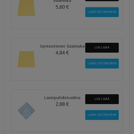
Säämiskä
5,60 €
Synteettinen Säämiskä
LUE LISÄÄ
4,84 €
Lasinpuhdistusliina
LUE LISÄÄ
2,88 €