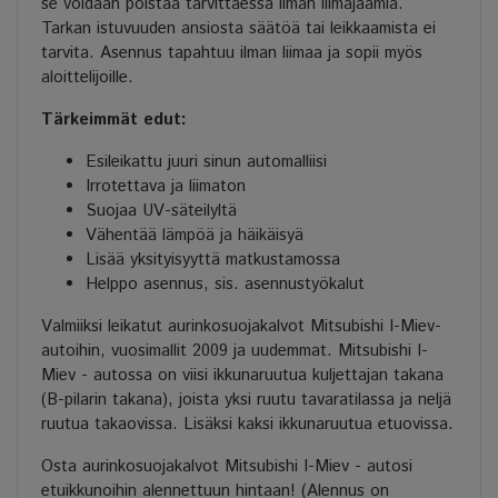
se voidaan poistaa tarvittaessa ilman liimajäämiä.
Tarkan istuvuuden ansiosta säätöä tai leikkaamista ei
tarvita. Asennus tapahtuu ilman liimaa ja sopii myös
aloittelijoille.
Tärkeimmät edut:
Esileikattu juuri sinun automalliisi
Irrotettava ja liimaton
Suojaa UV-säteilyltä
Vähentää lämpöä ja häikäisyä
Lisää yksityisyyttä matkustamossa
Helppo asennus, sis. asennustyökalut
Valmiiksi leikatut aurinkosuojakalvot Mitsubishi I-Miev-
autoihin, vuosimallit 2009 ja uudemmat. Mitsubishi I-
Miev - autossa on viisi ikkunaruutua kuljettajan takana
(B-pilarin takana), joista yksi ruutu tavaratilassa ja neljä
ruutua takaovissa. Lisäksi kaksi ikkunaruutua etuovissa.
Osta aurinkosuojakalvot Mitsubishi I-Miev - autosi
etuikkunoihin alennettuun hintaan! (Alennus on