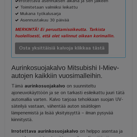
Irrotettava asennuksen aikana ja sen jälkeen
Toimitetaan valmiiksi leikattu
Mukana työkalusarja
Asennustakuu 30 päivää
MERKINTÄ! Ei peruuttamisoikeutta. Tarkista
huolellisesti, että olet valinnut oikean korimallin.
Osta yksittäisiä kalvoja klikkaa tästä
Aurinkosuojakalvo Mitsubishi I-Miev-
autojen kaikkiin vuosimalleihin.
Tämä
aurinkosuojakalvo
on suunniteltu
ajoneuvokäyttöön ja se on tarkasti esileikattu juuri tätä
automallia varten. Kalvo tarjoaa tehokkaan suojan UV-
säteilyä vastaan, vähentää auton sisätilojen
lämpenemistä ja lisää yksityisyyttä – ilman pysyvää
kiinnitystä.
Irrotettava aurinkosuojakalvo
on helppo asentaa ja