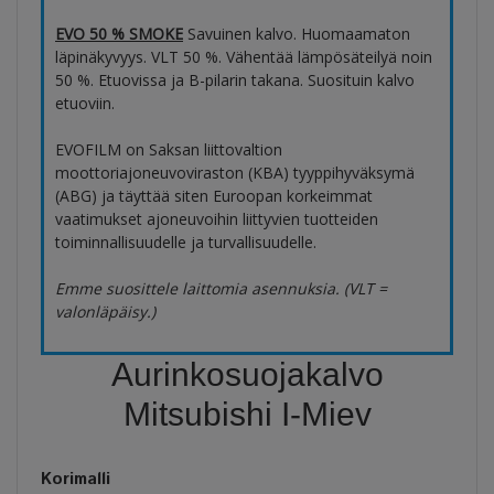
EVO 50 % SMOKE
Savuinen kalvo. Huomaamaton
läpinäkyvyys. VLT 50 %. Vähentää lämpösäteilyä noin
50 %. Etuovissa ja B-pilarin takana. Suosituin kalvo
etuoviin.
EVOFILM on Saksan liittovaltion
moottoriajoneuvoviraston (KBA) tyyppihyväksymä
(ABG) ja täyttää siten Euroopan korkeimmat
vaatimukset ajoneuvoihin liittyvien tuotteiden
toiminnallisuudelle ja turvallisuudelle.
Emme suosittele laittomia asennuksia. (VLT =
valonläpäisy.)
Aurinkosuojakalvo
Mitsubishi I-Miev
Korimalli