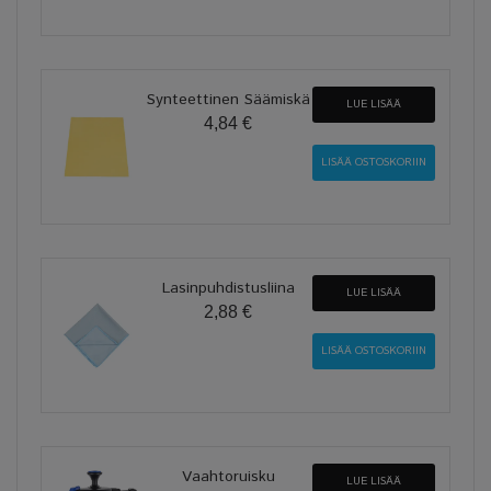
Synteettinen Säämiskä
LUE LISÄÄ
4,84 €
Lasinpuhdistusliina
LUE LISÄÄ
2,88 €
Vaahtoruisku
LUE LISÄÄ