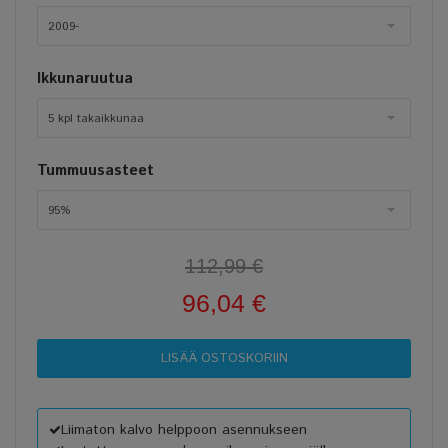
2009-
Ikkunaruutua
5 kpl takaikkunaa
Tummuusasteet
95%
112,99 €
96,04 €
Liimaton kalvo helppoon asennukseen