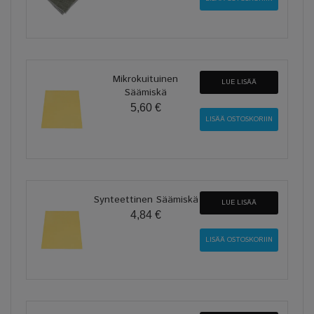
Mikrokuituinen
LUE LISÄÄ
Säämiskä
5,60 €
Synteettinen Säämiskä
LUE LISÄÄ
4,84 €