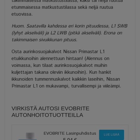
takimmaisessa matkustustilassa, kaksi tai neljä ruutua
etummaisessa matkustustilassa sekä neljä ruutua
etuovissa.
Huom. Saatavilla kahdessa eri korin pituudessa, L1 SWB
(lyhyt akseliväli) ja L2 LWB (pitkä akseliväli). Erona on
takimmaisen sivuikkunan pituus.
Osta aurinkosuojakalvot Nissan Primastar L1
etuikkunoihin alennettuun hintaan! (Alennus on
voimassa, kun tilaat aurinkosuojakalvot muihin
kuljettajan takana oleviin ikkunoihin). Kun hankit
ikkunoiden tummennuskalvot kaikkiin laseihin, Nissan
Primastar L1 on mukavampi, turvallisempi ja viileämpi.
VIRKISTÄ AUTOSI EVOBRITE
AUTONHOITOTUOTTEILLA
EVOBRITE Lasinpuhdistus
LUE LISÄÄ