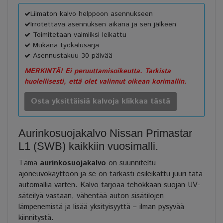
Liimaton kalvo helppoon asennukseen
Irrotettava asennuksen aikana ja sen jälkeen
Toimitetaan valmiiksi leikattu
Mukana työkalusarja
Asennustakuu 30 päivää
MERKINTÄ! Ei peruuttamisoikeutta. Tarkista
huolellisesti, että olet valinnut oikean korimallin.
Osta yksittäisiä kalvoja klikkaa tästä
Aurinkosuojakalvo Nissan Primastar
L1 (SWB) kaikkiin vuosimalli.
Tämä
aurinkosuojakalvo
on suunniteltu
ajoneuvokäyttöön ja se on tarkasti esileikattu juuri tätä
automallia varten. Kalvo tarjoaa tehokkaan suojan UV-
säteilyä vastaan, vähentää auton sisätilojen
lämpenemistä ja lisää yksityisyyttä – ilman pysyvää
kiinnitystä.