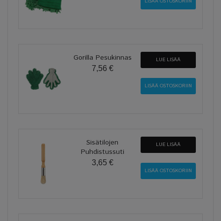
Gorilla Pesukinnas
LUE LISÄÄ
7,56 €
Sisätilojen
LUE LISÄÄ
Puhdistussuti
3,65 €