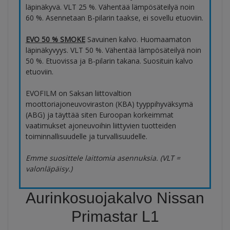
läpinäkyvä. VLT 25 %. Vähentää lämpösäteilyä noin
60 %. Asennetaan B-pilarin taakse, ei sovellu etuoviin.
EVO 50 % SMOKE
Savuinen kalvo. Huomaamaton
läpinäkyvyys. VLT 50 %. Vähentää lämpösäteilyä noin
50 %. Etuovissa ja B-pilarin takana. Suosituin kalvo
etuoviin.
EVOFILM on Saksan liittovaltion
moottoriajoneuvoviraston (KBA) tyyppihyväksymä
(ABG) ja täyttää siten Euroopan korkeimmat
vaatimukset ajoneuvoihin liittyvien tuotteiden
toiminnallisuudelle ja turvallisuudelle.
Emme suosittele laittomia asennuksia. (VLT =
valonläpäisy.)
Aurinkosuojakalvo Nissan
Primastar L1