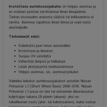
Irrotettava aurinkosuojakalvo
on helppo asentaa ja
se voidaan poistaa tarvittaessa ilman liimajäämiä.
Tarkan istuvuuden ansiosta säätöä tai leikkaamista ei
tarvita. Asennus tapahtuu ilman liimaa ja sopii myös
aloittelijoille.
Tärkeimmät edut:
Esileikattu juuri sinun automalliisi
Irrotettava ja liimaton
Suojaa UV-säteilyltä
Vähentää lämpöä ja häikäisyä
Lisää yksityisyyttä matkustamossa
Helppo asennus, sis. asennustyökalut
Valmiiksi leikatut aurinkosuojakalvot autoihin Nissan
Primastar L1 (Short Wheel Base) 2006-2016. Nissan
Primastar L1 jossa on viisi tai seitsemän ikkunaruutua
kuljettajan takana (B-pilarin takana): yksi on
takaikkunan ruutu (yksi- tai kaksiosainen), kaksi ruutua