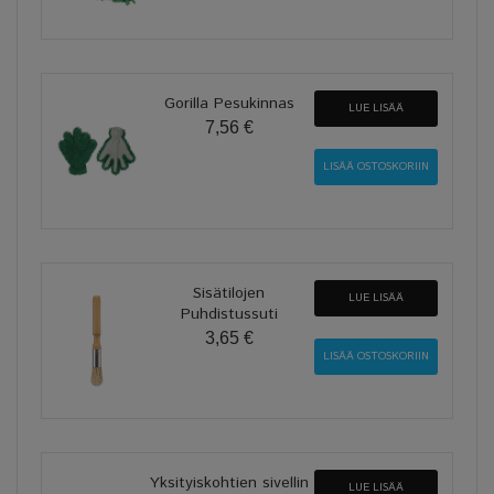
Gorilla Pesukinnas
LUE LISÄÄ
7,56 €
Sisätilojen
LUE LISÄÄ
Puhdistussuti
3,65 €
Yksityiskohtien sivellin
LUE LISÄÄ