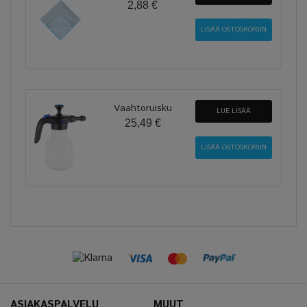
2,88 €
Vaahtoruisku
LUE LISÄÄ
25,49 €
ASIAKASPALVELU
MUUT