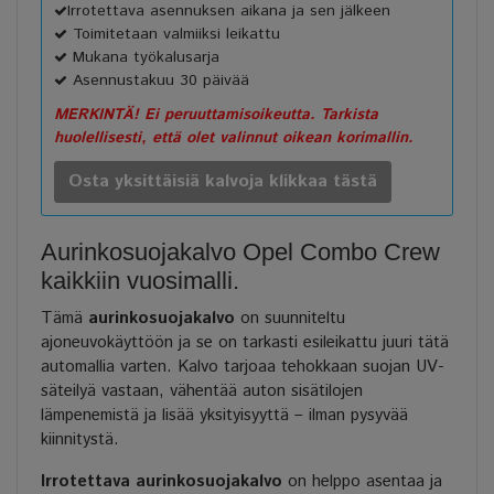
Irrotettava asennuksen aikana ja sen jälkeen
Toimitetaan valmiiksi leikattu
Mukana työkalusarja
Asennustakuu 30 päivää
MERKINTÄ! Ei peruuttamisoikeutta. Tarkista
huolellisesti, että olet valinnut oikean korimallin.
Osta yksittäisiä kalvoja klikkaa tästä
Aurinkosuojakalvo Opel Combo Crew
kaikkiin vuosimalli.
Tämä
aurinkosuojakalvo
on suunniteltu
ajoneuvokäyttöön ja se on tarkasti esileikattu juuri tätä
automallia varten. Kalvo tarjoaa tehokkaan suojan UV-
säteilyä vastaan, vähentää auton sisätilojen
lämpenemistä ja lisää yksityisyyttä – ilman pysyvää
kiinnitystä.
Irrotettava aurinkosuojakalvo
on helppo asentaa ja