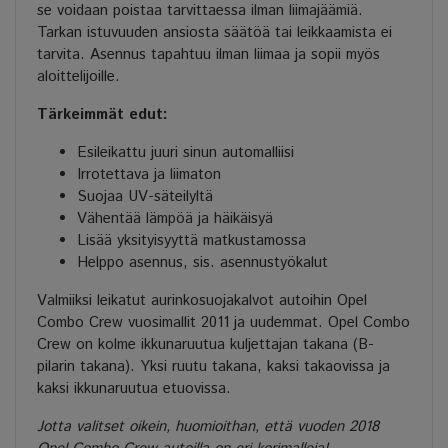
se voidaan poistaa tarvittaessa ilman liimajäämiä.
Tarkan istuvuuden ansiosta säätöä tai leikkaamista ei
tarvita. Asennus tapahtuu ilman liimaa ja sopii myös
aloittelijoille.
Tärkeimmät edut:
Esileikattu juuri sinun automalliisi
Irrotettava ja liimaton
Suojaa UV-säteilyltä
Vähentää lämpöä ja häikäisyä
Lisää yksityisyyttä matkustamossa
Helppo asennus, sis. asennustyökalut
Valmiiksi leikatut aurinkosuojakalvot autoihin Opel
Combo Crew vuosimallit 2011 ja uudemmat. Opel Combo
Crew on kolme ikkunaruutua kuljettajan takana (B-
pilarin takana). Yksi ruutu takana, kaksi takaovissa ja
kaksi ikkunaruutua etuovissa.
Jotta valitset oikein, huomioithan, että vuoden 2018