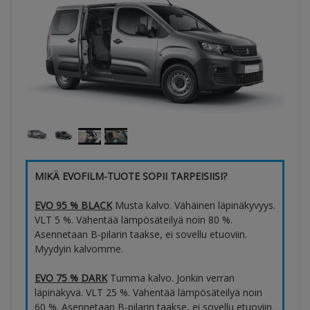
MIKÄ EVOFILM-TUOTE SOPII TARPEISIISI?
EVO 95 % BLACK
Musta kalvo. Vähäinen läpinäkyvyys.
VLT 5 %. Vähentää lämpösäteilyä noin 80 %.
Asennetaan B-pilarin taakse, ei sovellu etuoviin.
Myydyin kalvomme.
EVO 75 % DARK
Tumma kalvo. Jonkin verran
läpinäkyvä. VLT 25 %. Vähentää lämpösäteilyä noin
60 %. Asennetaan B-pilarin taakse, ei sovellu etuoviin.