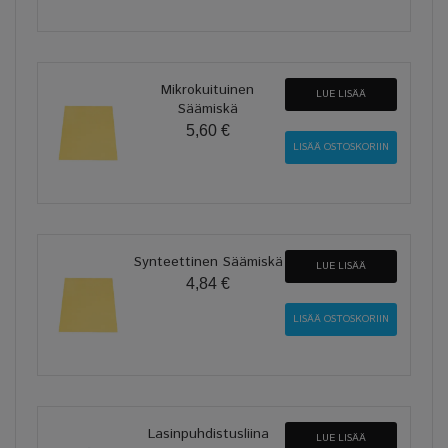
Mikrokuituinen
LUE LISÄÄ
Säämiskä
5,60 €
Synteettinen Säämiskä
LUE LISÄÄ
4,84 €
Lasinpuhdistusliina
LUE LISÄÄ