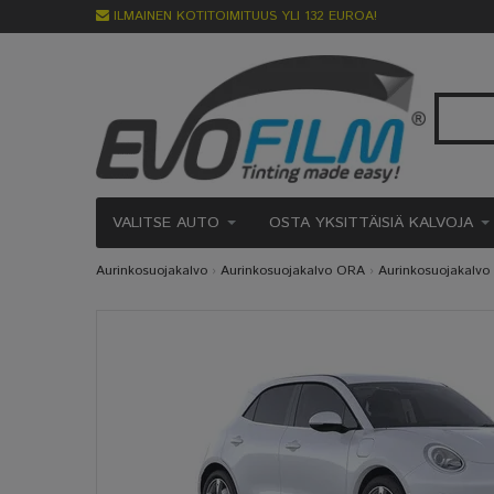
ILMAINEN KOTITOIMITUUS YLI 132 EUROA!
VALITSE AUTO
OSTA YKSITTÄISIÄ KALVOJA
Aurinkosuojakalvo
›
Aurinkosuojakalvo ORA
›
Aurinkosuojakalv