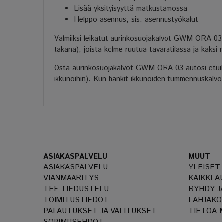
Lisää yksityisyyttä matkustamossa
Helppo asennus, sis. asennustyökalut
Valmiiksi leikatut aurinkosuojakalvot GWM ORA 03 
takana), joista kolme ruutua tavaratilassa ja kaksi
Osta aurinkosuojakalvot GWM ORA 03 autosi etuikku
ikkunoihin). Kun hankit ikkunoiden tummennuskalvot
ASIAKASPALVELU
MUUT
ASIAKASPALVELU
YLEISET
VIANMÄÄRITYS
KAIKKI 
TEE TIEDUSTELU
RYHDY J
TOIMITUSTIEDOT
LAHJAKO
PALAUTUKSET JA VALITUKSET
TIETOA 
SOPIMUSEHDOT