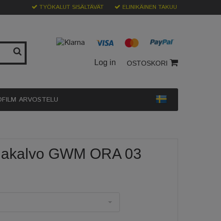
TYÖKALUT SISÄLTÄVÄT
ELINIKÄINEN TAKUU
Log in
OSTOSKORI
OFILM ARVOSTELU
ojakalvo GWM ORA 03