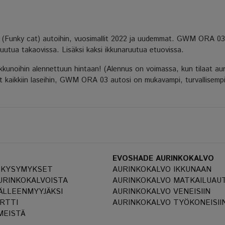
(Funky cat) autoihin, vuosimallit 2022 ja uudemmat. GWM ORA 03 on 
 ruutua takaovissa. Lisäksi kaksi ikkunaruutua etuovissa.
noihin alennettuun hintaan! (Alennus on voimassa, kun tilaat aurin
 kaikkiin laseihin, GWM ORA 03 autosi on mukavampi, turvallisempi 
EVOSHADE AURINKOKALVO
 KYSYMYKSET
AURINKOKALVO IKKUNAAN
AURINKOKALVOISTA
AURINKOKALVO MATKAILUAU
ÄLLEENMYYJÄKSI
AURINKOKALVO VENEISIIN
RTTI
AURINKOKALVO TYÖKONEISII
MEISTÄ