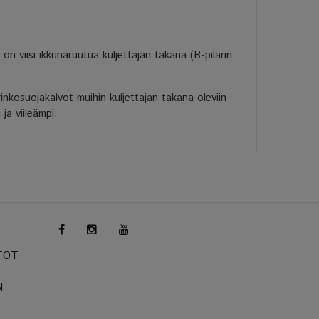
viisi ikkunaruutua kuljettajan takana (B-pilarin
kosuojakalvot muihin kuljettajan takana oleviin
ja viileämpi.
TOT
N