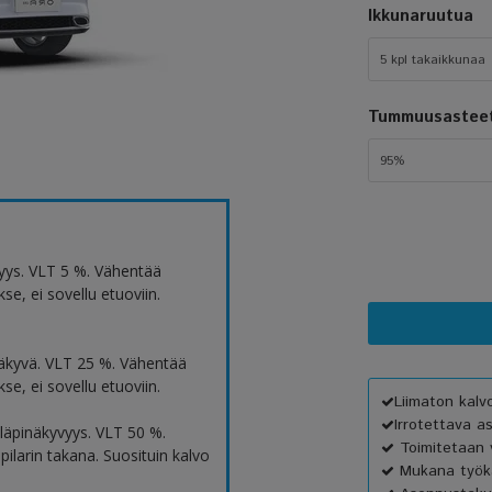
Ikkunaruutua
5 kpl takaikkunaa
Tummuusastee
95%
yys. VLT 5 %. Vähentää
e, ei sovellu etuoviin.
äkyvä. VLT 25 %. Vähentää
e, ei sovellu etuoviin.
Liimaton kal
Irrotettava a
äpinäkyvyys. VLT 50 %.
Toimitetaan v
ilarin takana. Suosituin kalvo
Mukana työka