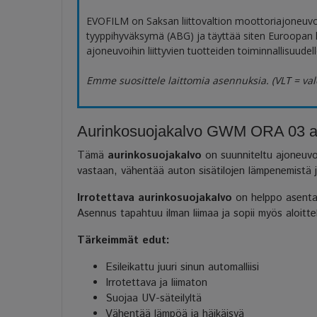
EVOFILM on Saksan liittovaltion moottoriajoneuv
tyyppihyväksymä (ABG) ja täyttää siten Euroopan
ajoneuvoihin liittyvien tuotteiden toiminnallisuudelle
Emme suosittele laittomia asennuksia. (VLT = val
Aurinkosuojakalvo GWM ORA 03 auto
Tämä
aurinkosuojakalvo
on suunniteltu ajoneuvok
vastaan, vähentää auton sisätilojen lämpenemistä ja 
Irrotettava aurinkosuojakalvo
on helppo asentaa 
Asennus tapahtuu ilman liimaa ja sopii myös aloitteli
Tärkeimmät edut:
Esileikattu juuri sinun automalliisi
Irrotettava ja liimaton
Suojaa UV-säteilyltä
Vähentää lämpöä ja häikäisyä