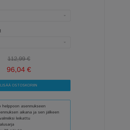
t
112,99 €
96,04 €
vo helppoon asennukseen
sennuksen aikana ja sen jälkeen
almiiksi leikattu
lusarja