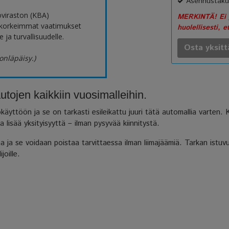
Asennustaku
oviraston (KBA)
MERKINTÄ! Ei p
 korkeimmat vaatimukset
huolellisesti, e
 ja turvallisuudelle.
Osta yksitt
onläpäisy.)
jen kaikkiin vuosimalleihin.
äyttöön ja se on tarkasti esileikattu juuri tätä automallia varten.
lisää yksityisyyttä – ilman pysyvää kiinnitystä.
ja se voidaan poistaa tarvittaessa ilman liimajäämiä. Tarkan istuvu
joille.