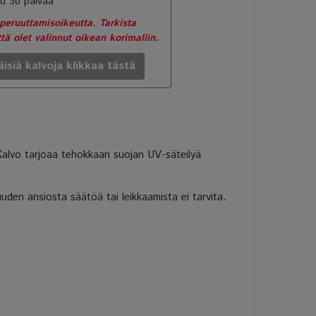
u 30 päivää
eruuttamisoikeutta. Tarkista
ttä olet valinnut oikean korimallin.
äisiä kalvoja klikkaa tästä
 Kalvo tarjoaa tehokkaan suojan UV-säteilyä
uden ansiosta säätöä tai leikkaamista ei tarvita.