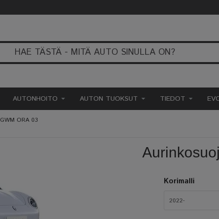
AUTONHOITO
AUTON TUOKSUT
TIEDOT
EV
o GWM ORA 03
Aurinkosu
Korimalli
2022-