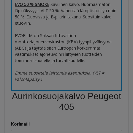
EVO 50 % SMOKE
Savuinen kalvo. Huomaamaton
läpinäkyvyys. VLT 50 %. Vähentää lämpösäteilyä noin
50 %. Etuovissa ja B-pilarin takana. Suosituin kalvo
etuoviin.
EVOFILM on Saksan liittovaltion
moottoriajoneuvoviraston (KBA) tyyppihyväksymä
(ABG) ja täyttää siten Euroopan korkeimmat
vaatimukset ajoneuvoihin liittyvien tuotteiden
toiminnallisuudelle ja turvallisuudelle.
Emme suosittele laittomia asennuksia. (VLT =
valonläpäisy.)
Aurinkosuojakalvo Peugeot
405
Korimalli