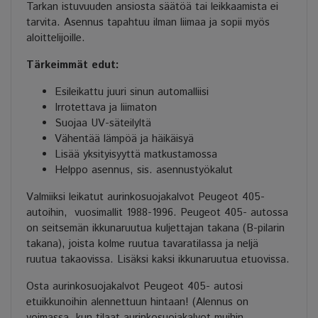
Tarkan istuvuuden ansiosta säätöä tai leikkaamista ei
tarvita. Asennus tapahtuu ilman liimaa ja sopii myös
aloittelijoille.
Tärkeimmät edut:
Esileikattu juuri sinun automalliisi
Irrotettava ja liimaton
Suojaa UV-säteilyltä
Vähentää lämpöä ja häikäisyä
Lisää yksityisyyttä matkustamossa
Helppo asennus, sis. asennustyökalut
Valmiiksi leikatut aurinkosuojakalvot Peugeot 405-
autoihin, vuosimallit 1988-1996. Peugeot 405- autossa
on seitsemän ikkunaruutua kuljettajan takana (B-pilarin
takana), joista kolme ruutua tavaratilassa ja neljä
ruutua takaovissa. Lisäksi kaksi ikkunaruutua etuovissa.
Osta aurinkosuojakalvot Peugeot 405- autosi
etuikkunoihin alennettuun hintaan! (Alennus on
voimassa, kun tilaat aurinkosuojakalvot muihin