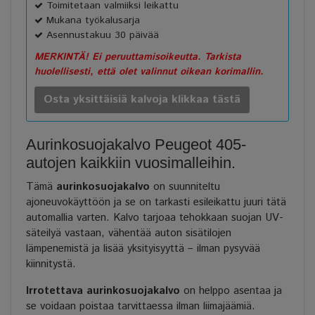
Toimitetaan valmiiksi leikattu
Mukana työkalusarja
Asennustakuu 30 päivää
MERKINTÄ! Ei peruuttamisoikeutta. Tarkista
huolellisesti, että olet valinnut oikean korimallin.
Osta yksittäisiä kalvoja klikkaa tästä
Aurinkosuojakalvo Peugeot 405-
autojen kaikkiin vuosimalleihin.
Tämä
aurinkosuojakalvo
on suunniteltu
ajoneuvokäyttöön ja se on tarkasti esileikattu juuri tätä
automallia varten. Kalvo tarjoaa tehokkaan suojan UV-
säteilyä vastaan, vähentää auton sisätilojen
lämpenemistä ja lisää yksityisyyttä – ilman pysyvää
kiinnitystä.
Irrotettava aurinkosuojakalvo
on helppo asentaa ja
se voidaan poistaa tarvittaessa ilman liimajäämiä.