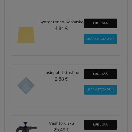
Synteettinen Säämiskä
LUE LISÄÄ
4,84 €
Lasinpuhdistusliina
LUE LISÄÄ
2,88 €
Vaahtoruisku
LUE LISÄÄ
25,49 €