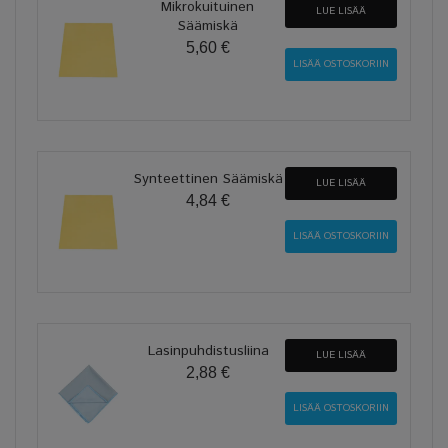
Mikrokuituinen
LUE LISÄÄ
Säämiskä
5,60 €
Synteettinen Säämiskä
LUE LISÄÄ
4,84 €
Lasinpuhdistusliina
LUE LISÄÄ
2,88 €