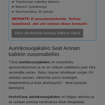
Toimitetaan valmiiksi leikattu
Mukana työkalusarja
Asennustakuu 30 päivää
MERKINTÄ! Ei peruuttamisoikeutta. Tarkista
huolellisesti, että olet valinnut oikean korimallin.
Osta yksittäisiä kalvoja klikkaa tästä
Aurinkosuojakalvo Seat Aronan
kaikkiin vuosimalleihin.
Tämä
aurinkosuojakalvo
on suunniteltu
ajoneuvokäyttöön ja se on tarkasti esileikattu juuri tätä
automallia varten. Kalvo tarjoaa tehokkaan suojan UV-
säteilyä vastaan, vähentää auton sisätilojen
lämpenemistä ja lisää yksityisyyttä – ilman pysyvää
kiinnitystä.
Irrotettava aurinkosuojakalvo
on helppo asentaa ja
se voidaan poistaa tarvittaessa ilman liimajäämiä.