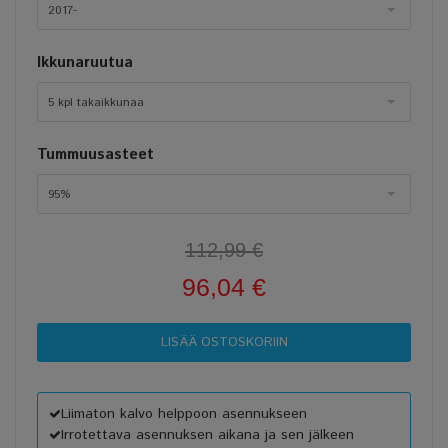
2017-
Ikkunaruutua
5 kpl takaikkunaa
Tummuusasteet
95%
112,99 €
96,04 €
Liimaton kalvo helppoon asennukseen
Irrotettava asennuksen aikana ja sen jälkeen