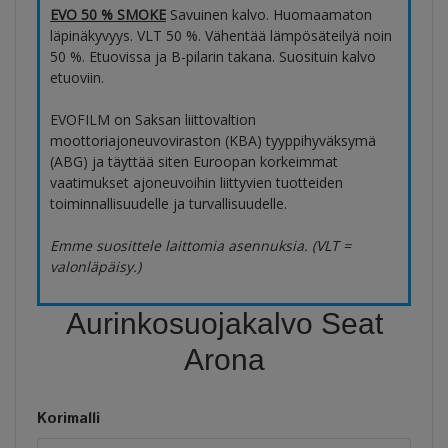
EVO 50 % SMOKE
Savuinen kalvo. Huomaamaton
läpinäkyvyys. VLT 50 %. Vähentää lämpösäteilyä noin
50 %. Etuovissa ja B-pilarin takana. Suosituin kalvo
etuoviin.
EVOFILM on Saksan liittovaltion
moottoriajoneuvoviraston (KBA) tyyppihyväksymä
(ABG) ja täyttää siten Euroopan korkeimmat
vaatimukset ajoneuvoihin liittyvien tuotteiden
toiminnallisuudelle ja turvallisuudelle.
Emme suosittele laittomia asennuksia. (VLT =
valonläpäisy.)
Aurinkosuojakalvo Seat
Arona
Korimalli