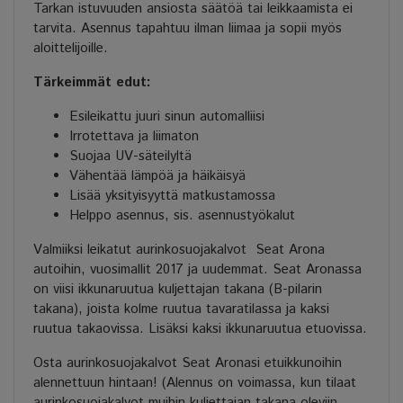
Tarkan istuvuuden ansiosta säätöä tai leikkaamista ei
tarvita. Asennus tapahtuu ilman liimaa ja sopii myös
aloittelijoille.
Tärkeimmät edut:
Esileikattu juuri sinun automalliisi
Irrotettava ja liimaton
Suojaa UV-säteilyltä
Vähentää lämpöä ja häikäisyä
Lisää yksityisyyttä matkustamossa
Helppo asennus, sis. asennustyökalut
Valmiiksi leikatut aurinkosuojakalvot Seat Arona
autoihin, vuosimallit 2017 ja uudemmat. Seat Aronassa
on viisi ikkunaruutua kuljettajan takana (B-pilarin
takana), joista kolme ruutua tavaratilassa ja kaksi
ruutua takaovissa. Lisäksi kaksi ikkunaruutua etuovissa.
Osta aurinkosuojakalvot Seat Aronasi etuikkunoihin
alennettuun hintaan! (Alennus on voimassa, kun tilaat
aurinkosuojakalvot muihin kuljettajan takana oleviin