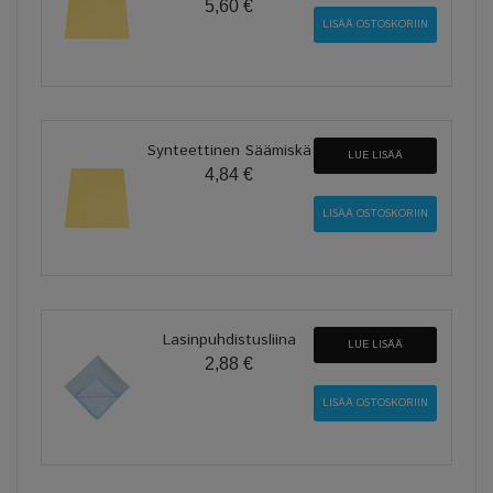
5,60 €
Synteettinen Säämiskä
LUE LISÄÄ
4,84 €
Lasinpuhdistusliina
LUE LISÄÄ
2,88 €