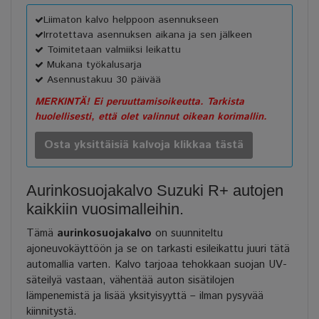
Liimaton kalvo helppoon asennukseen
Irrotettava asennuksen aikana ja sen jälkeen
Toimitetaan valmiiksi leikattu
Mukana työkalusarja
Asennustakuu 30 päivää
MERKINTÄ! Ei peruuttamisoikeutta. Tarkista
huolellisesti, että olet valinnut oikean korimallin.
Osta yksittäisiä kalvoja klikkaa tästä
Aurinkosuojakalvo Suzuki R+ autojen
kaikkiin vuosimalleihin.
Tämä
aurinkosuojakalvo
on suunniteltu
ajoneuvokäyttöön ja se on tarkasti esileikattu juuri tätä
automallia varten. Kalvo tarjoaa tehokkaan suojan UV-
säteilyä vastaan, vähentää auton sisätilojen
lämpenemistä ja lisää yksityisyyttä – ilman pysyvää
kiinnitystä.