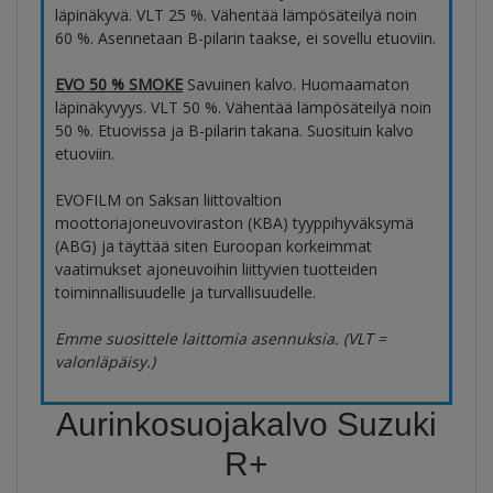
läpinäkyvä. VLT 25 %. Vähentää lämpösäteilyä noin
60 %. Asennetaan B-pilarin taakse, ei sovellu etuoviin.
EVO 50 % SMOKE
Savuinen kalvo. Huomaamaton
läpinäkyvyys. VLT 50 %. Vähentää lämpösäteilyä noin
50 %. Etuovissa ja B-pilarin takana. Suosituin kalvo
etuoviin.
EVOFILM on Saksan liittovaltion
moottoriajoneuvoviraston (KBA) tyyppihyväksymä
(ABG) ja täyttää siten Euroopan korkeimmat
vaatimukset ajoneuvoihin liittyvien tuotteiden
toiminnallisuudelle ja turvallisuudelle.
Emme suosittele laittomia asennuksia. (VLT =
valonläpäisy.)
Aurinkosuojakalvo Suzuki
R+