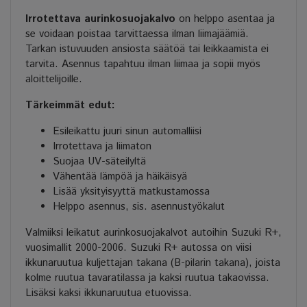
Irrotettava aurinkosuojakalvo
on helppo asentaa ja
se voidaan poistaa tarvittaessa ilman liimajäämiä.
Tarkan istuvuuden ansiosta säätöä tai leikkaamista ei
tarvita. Asennus tapahtuu ilman liimaa ja sopii myös
aloittelijoille.
Tärkeimmät edut:
Esileikattu juuri sinun automalliisi
Irrotettava ja liimaton
Suojaa UV-säteilyltä
Vähentää lämpöä ja häikäisyä
Lisää yksityisyyttä matkustamossa
Helppo asennus, sis. asennustyökalut
Valmiiksi leikatut aurinkosuojakalvot autoihin Suzuki R+,
vuosimallit 2000-2006. Suzuki R+ autossa on viisi
ikkunaruutua kuljettajan takana (B-pilarin takana), joista
kolme ruutua tavaratilassa ja kaksi ruutua takaovissa.
Lisäksi kaksi ikkunaruutua etuovissa.