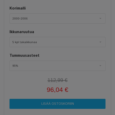
Korimalli
2000-2006
Ikkunaruutua
5 kpl takaikkunaa
Tummuusasteet
95%
112,99 €
96,04 €