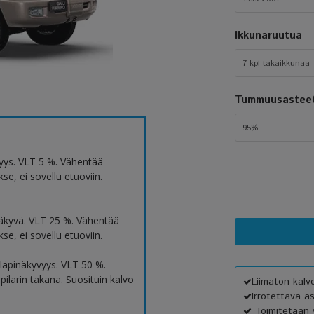
Ikkunaruutua
7 kpl takaikkunaa
Tummuusastee
95%
yys. VLT 5 %. Vähentää
e, ei sovellu etuoviin.
äkyvä. VLT 25 %. Vähentää
e, ei sovellu etuoviin.
äpinäkyvyys. VLT 50 %.
ilarin takana. Suosituin kalvo
Liimaton kal
Irrotettava a
Toimitetaan v