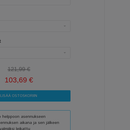
t
121,99 €
103,69 €
vo helppoon asennukseen
sennuksen aikana ja sen jälkeen
almiiksi leikattu