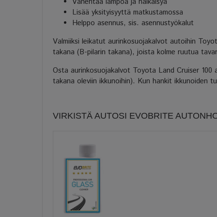
Vähentää lämpöä ja häikäisyä
Lisää yksityisyyttä matkustamossa
Helppo asennus, sis. asennustyökalut
Valmiiksi leikatut aurinkosuojakalvot autoihin Toy
takana (B-pilarin takana), joista kolme ruutua tavar
Osta aurinkosuojakalvot Toyota Land Cruiser 100 au
takana oleviin ikkunoihin). Kun hankit ikkunoiden t
VIRKISTÄ AUTOSI EVOBRITE AUTONH