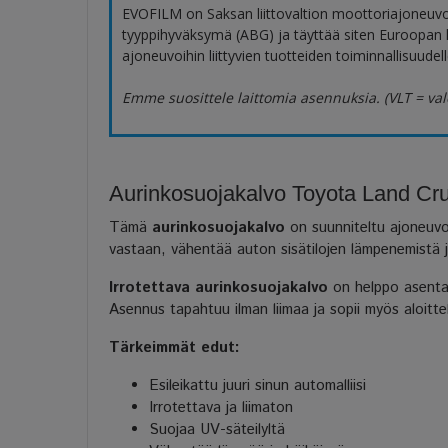
EVOFILM on Saksan liittovaltion moottoriajoneuv
tyyppihyväksymä (ABG) ja täyttää siten Euroopan
ajoneuvoihin liittyvien tuotteiden toiminnallisuudelle
Emme suosittele laittomia asennuksia. (VLT = val
Aurinkosuojakalvo Toyota Land Crui
Tämä
aurinkosuojakalvo
on suunniteltu ajoneuvok
vastaan, vähentää auton sisätilojen lämpenemistä ja 
Irrotettava aurinkosuojakalvo
on helppo asentaa 
Asennus tapahtuu ilman liimaa ja sopii myös aloitteli
Tärkeimmät edut:
Esileikattu juuri sinun automalliisi
Irrotettava ja liimaton
Suojaa UV-säteilyltä