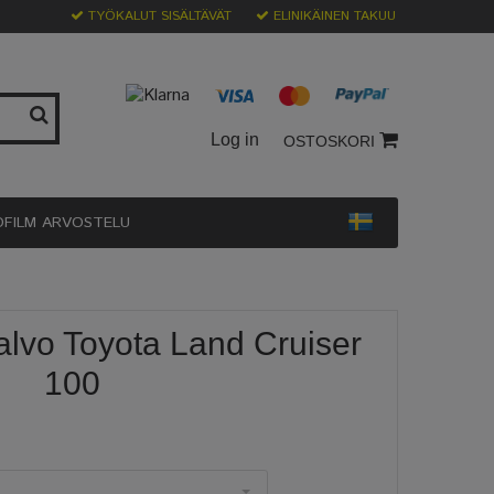
TYÖKALUT SISÄLTÄVÄT
ELINIKÄINEN TAKUU
Log in
OSTOSKORI
OFILM ARVOSTELU
alvo Toyota Land Cruiser
100