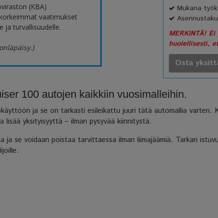
oviraston (KBA)
Mukana työka
 korkeimmat vaatimukset
Asennustaku
 ja turvallisuudelle.
MERKINTÄ! Ei p
huolellisesti, e
onläpäisy.)
Osta yksitt
ser 100 autojen kaikkiin vuosimalleihin.
äyttöön ja se on tarkasti esileikattu juuri tätä automallia varten.
lisää yksityisyyttä – ilman pysyvää kiinnitystä.
ja se voidaan poistaa tarvittaessa ilman liimajäämiä. Tarkan istuvu
joille.