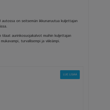
0 autossa on seitsemän ikkunaruutua kuljettajan
issa.
tilaat aurinkosuojakalvot muihin kuljettajan
mukavampi, turvallisempi ja viileämpi.
LUE LISÄÄ