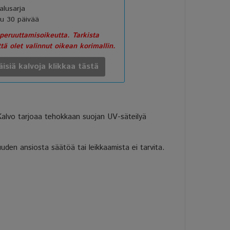
lusarja
u 30 päivää
eruuttamisoikeutta. Tarkista
ttä olet valinnut oikean korimallin.
äisiä kalvoja klikkaa tästä
 Kalvo tarjoaa tehokkaan suojan UV-säteilyä
uden ansiosta säätöä tai leikkaamista ei tarvita.