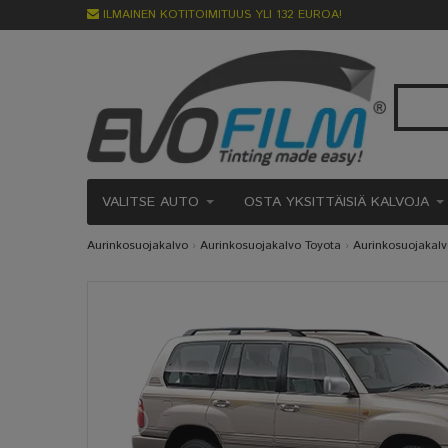
ILMAINEN KOTITOIMITUUS YLI 132 EUROA!
VALITSE AUTO
OSTA YKSITTÄISIÄ KALVOJA
Aurinkosuojakalvo
›
Aurinkosuojakalvo Toyota
›
Aurinkosuojakalv