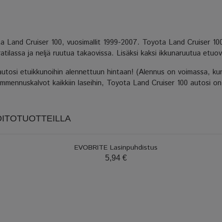
ota Land Cruiser 100, vuosimallit 1999-2007. Toyota Land Cruiser 10
atilassa ja neljä ruutua takaovissa. Lisäksi kaksi ikkunaruutua etuov
tosi etuikkunoihin alennettuun hintaan! (Alennus on voimassa, kun 
ummennuskalvot kaikkiin laseihin, Toyota Land Cruiser 100 autosi on 
OITOTUOTTEILLA
EVOBRITE Lasinpuhdistus
5,94 €