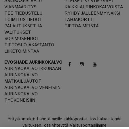
ASIAKASPALVELU
YLEISET KYSYMYKSET
VIANMÄÄRITYS
KAIKKI AURINKOKALVOISTA
TEE TIEDUSTELU
RYHDY JÄLLEENMYYJÄKSI
TOIMITUSTIEDOT
LAHJAKORTTI
PALAUTUKSET JA
TIETOA MEISTÄ
VALITUKSET
SOPIMUSEHDOT
TIETOSUOJAKÄYTÄNTÖ
LIIKETOIMINTAA
EVOSHADE AURINKOKALVO
AURINKOKALVO IKKUNAAN
AURINKOKALVO
MATKAILUAUTOT
AURINKOKALVO VENEISIIN
AURINKOKALVO
TYÖKONEISIIN
Yrityskontakti:
Lähetä meille sähköpostia
. Jos haluat tehdä
valituksen, ota yhteyttä
Valitusportaaliimme