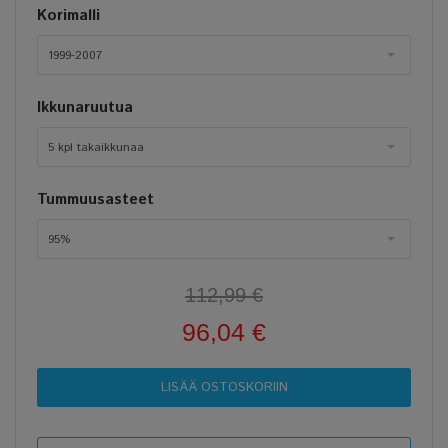
Korimalli
1999-2007
Ikkunaruutua
5 kpl takaikkunaa
Tummuusasteet
95%
112,99 €
96,04 €