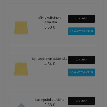
Mikrokuituinen
LUE LISÄÄ
Säämiskä
5,60 €
Synteettinen Säämiskä
LUE LISÄÄ
4,84 €
Lasinpuhdistusliina
LUE LISÄÄ
2,88 €