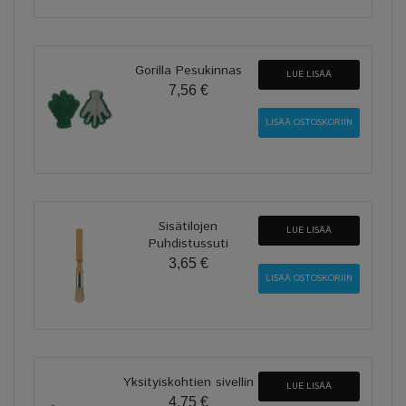
Gorilla Pesukinnas
LUE LISÄÄ
7,56 €
Sisätilojen
LUE LISÄÄ
Puhdistussuti
3,65 €
Yksityiskohtien sivellin
LUE LISÄÄ
4,75 €