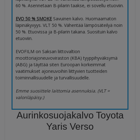
60 %. Asennetaan B-pilarin taakse, ei sovellu etuoviin.
EVO 50 % SMOKE
Savuinen kalvo. Huomaamaton
läpinäkyvyys. VLT 50 %. Vähentää lämpösäteilyä noin
50 %. Etuovissa ja B-pilarin takana. Suosituin kalvo
etuoviin.
EVOFILM on Saksan liittovaltion
moottoriajoneuvoviraston (KBA) tyyppihyväksymä
(ABG) ja täyttää siten Euroopan korkeimmat
vaatimukset ajoneuvoihin liittyvien tuotteiden
toiminnallisuudelle ja turvallisuudelle.
Emme suosittele laittomia asennuksia. (VLT =
valonläpäisy.)
Aurinkosuojakalvo Toyota
Yaris Verso