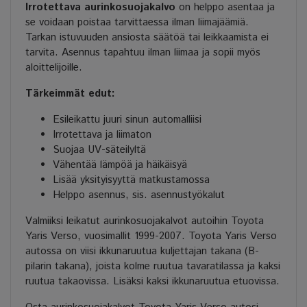
Irrotettava aurinkosuojakalvo
on helppo asentaa ja
se voidaan poistaa tarvittaessa ilman liimajäämiä.
Tarkan istuvuuden ansiosta säätöä tai leikkaamista ei
tarvita. Asennus tapahtuu ilman liimaa ja sopii myös
aloittelijoille.
Tärkeimmät edut:
Esileikattu juuri sinun automalliisi
Irrotettava ja liimaton
Suojaa UV-säteilyltä
Vähentää lämpöä ja häikäisyä
Lisää yksityisyyttä matkustamossa
Helppo asennus, sis. asennustyökalut
Valmiiksi leikatut aurinkosuojakalvot autoihin Toyota
Yaris Verso, vuosimallit 1999-2007. Toyota Yaris Verso
autossa on viisi ikkunaruutua kuljettajan takana (B-
pilarin takana), joista kolme ruutua tavaratilassa ja kaksi
ruutua takaovissa. Lisäksi kaksi ikkunaruutua etuovissa.