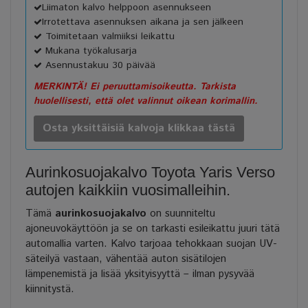
Liimaton kalvo helppoon asennukseen
Irrotettava asennuksen aikana ja sen jälkeen
Toimitetaan valmiiksi leikattu
Mukana työkalusarja
Asennustakuu 30 päivää
MERKINTÄ! Ei peruuttamisoikeutta. Tarkista
huolellisesti, että olet valinnut oikean korimallin.
Osta yksittäisiä kalvoja klikkaa tästä
Aurinkosuojakalvo Toyota Yaris Verso
autojen kaikkiin vuosimalleihin.
Tämä
aurinkosuojakalvo
on suunniteltu
ajoneuvokäyttöön ja se on tarkasti esileikattu juuri tätä
automallia varten. Kalvo tarjoaa tehokkaan suojan UV-
säteilyä vastaan, vähentää auton sisätilojen
lämpenemistä ja lisää yksityisyyttä – ilman pysyvää
kiinnitystä.