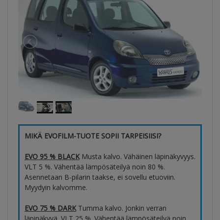
MIKÄ EVOFILM-TUOTE SOPII TARPEISIISI?
EVO 95 % BLACK
Musta kalvo. Vähäinen läpinäkyvyys.
VLT 5 %. Vähentää lämpösäteilyä noin 80 %.
Asennetaan B-pilarin taakse, ei sovellu etuoviin.
Myydyin kalvomme.
EVO 75 % DARK
Tumma kalvo. Jonkin verran
läpinäkyvä. VLT 25 %. Vähentää lämpösäteilyä noin