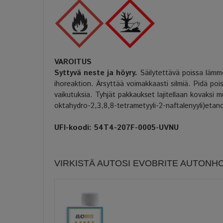
VAROITUS
Syttyvä neste ja höyry.
Säilytettävä poissa lämmöl
ihoreaktion. Ärsyttää voimakkaasti silmiä. Pidä poissa
vaikutuksia. Tyhjät pakkaukset lajitellaan kovaksi m
oktahydro-2,3,8,8-tetrametyyli-2-naftalenyyli)etan
UFI-koodi: 54T4-207F-0005-UVNU
VIRKISTÄ AUTOSI EVOBRITE AUTONH