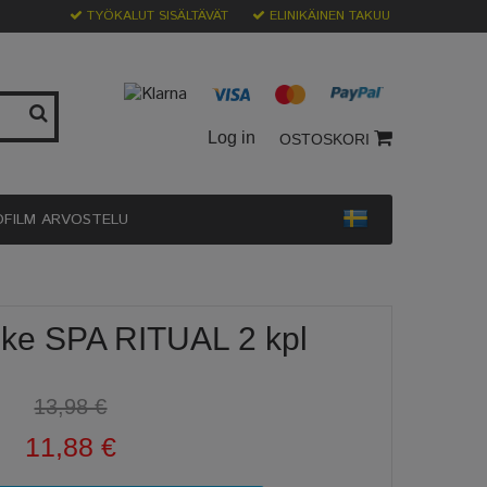
TYÖKALUT SISÄLTÄVÄT
ELINIKÄINEN TAKUU
Log in
OSTOSKORI
OFILM ARVOSTELU
ke SPA RITUAL 2 kpl
13,98 €
11,88 €