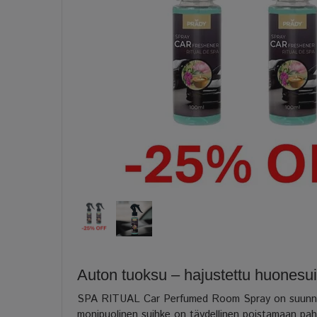
Auton tuoksu – hajustettu huonesuih
SPA RITUAL Car Perfumed Room Spray on suunnitelt
monipuolinen suihke on täydellinen poistamaan paho