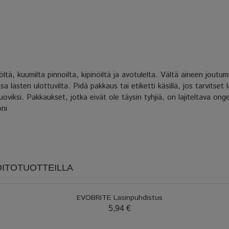
tä, kuumilta pinnoilta, kipinöiltä ja avotulelta. Vältä aineen joutumi
 lasten ulottuvilta. Pidä pakkaus tai etiketti käsillä, jos tarvitset lä
uoviksi. Pakkaukset, jotka eivät ole täysin tyhjiä, on lajiteltava ong
oni
OITOTUOTTEILLA
EVOBRITE Lasinpuhdistus
5,94 €