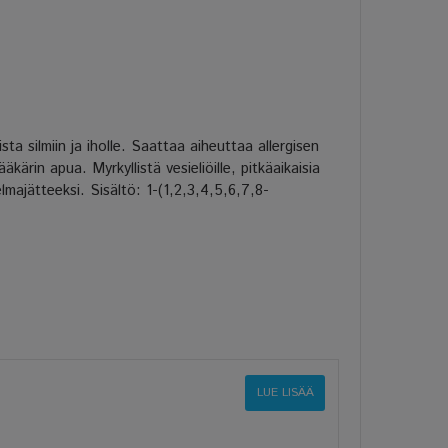
sta silmiin ja iholle. Saattaa aiheuttaa allergisen
äkärin apua. Myrkyllistä vesieliöille, pitkäaikaisia
elmajätteeksi. Sisältö: 1-(1,2,3,4,5,6,7,8-
LUE LISÄÄ