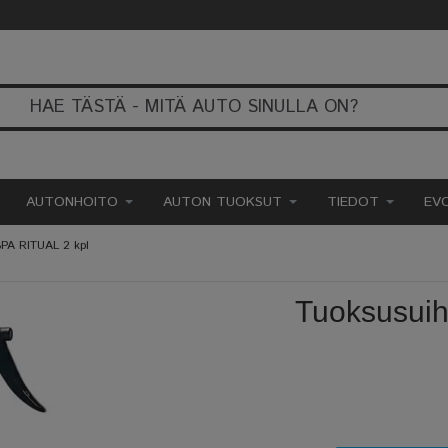
AUTONHOITO
AUTON TUOKSUT
TIEDOT
EV
PA RITUAL 2 kpl
Tuoksusuih