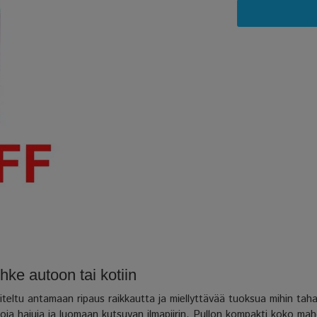
ke autoon tai kotiin
u antamaan ripaus raikkautta ja miellyttävää tuoksua mihin taha
ja hajuja ja luomaan kutsuvan ilmapiirin. Pullon kompakti koko mahd