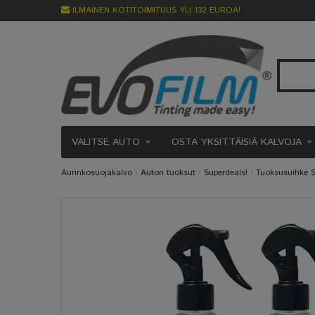
ILMAINEN KOTITOIMITUUS YLI 132 EUROA!
VALITSE AUTO
OSTA YKSITTÄISIÄ KALVOJA
Aurinkosuojakalvo
›
Auton tuoksut
›
Superdeals!
›
Tuoksusuihke S