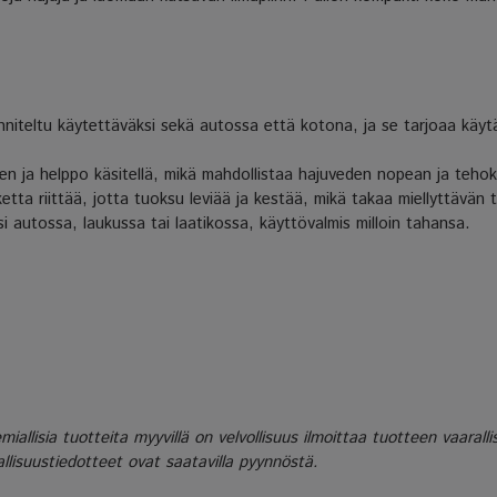
iteltu käytettäväksi sekä autossa että kotona, ja se tarjoaa käyt
en ja helppo käsitellä, mikä mahdollistaa hajuveden nopean ja tehok
hketta riittää, jotta tuoksu leviää ja kestää, mikä takaa miellyttävän
si autossa, laukussa tai laatikossa, käyttövalmis milloin tahansa.
lisia tuotteita myyvillä on velvollisuus ilmoittaa tuotteen vaarall
llisuustiedotteet ovat saatavilla pyynnöstä.