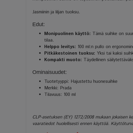
Jasmiinin ja liljan tuoksu.
Edut:
Monipuolinen käyttö:
Tämä suihke on suunn
tilaa.
Helppo levitys:
100 ml:n pullo on ergonomin
Pitkäkestoinen tuoksu:
Yksi tai kaksi sui
Kompakti muoto:
Täydellinen säilytettäväk
Ominaisuudet:
Tuotetyyppi: Hajustettu huonesuihke
Merkki: Prada
Tilavuus: 100 ml
CLP-asetuksen (EY) 1272/2008 mukaan jokaisen kemial
vaaratiedot huolellisesti ennen käyttöä. Käyttöturva