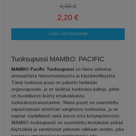
4,39 €
2,20 €
Tuoksupussi MAMBO: PACIFIC
MAMBO Pacific Tuoksupussi
on hieno sekoitus
aromaattista hienostuneisuutta ja käytännöllisyyttä.
Tämä tuoksuva pussi on pakattu herkkään
organzapussiin, ja se sisältää tuoksuisia palloja, joihin
on huolellisesti lisätty ensiluokkaista
tuoksukoostumustamme. Nämä pussit on suunniteltu
vapauttamaan asteittain vangitseva tuoksunsa, ja ne
sopivat täydellisesti sekä autosi että kotiympäristöön.
MAMBO-tuoksupussit on suunniteltu kestämään pitkää
käyttöikää ja varmistavat jatkuvan raikkaan aromin, joka