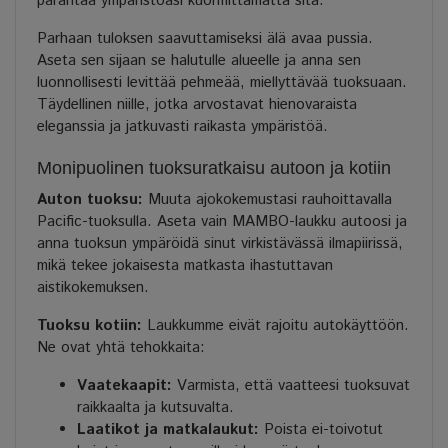
parantaa ympäristöäsi kuormittamatta sitä.
Parhaan tuloksen saavuttamiseksi älä avaa pussia.
Aseta sen sijaan se halutulle alueelle ja anna sen
luonnollisesti levittää pehmeää, miellyttävää tuoksuaan.
Täydellinen niille, jotka arvostavat hienovaraista
eleganssia ja jatkuvasti raikasta ympäristöä.
Monipuolinen tuoksuratkaisu autoon ja kotiin
Auton tuoksu:
Muuta ajokokemustasi rauhoittavalla
Pacific-tuoksulla. Aseta vain MAMBO-laukku autoosi ja
anna tuoksun ympäröidä sinut virkistävässä ilmapiirissä,
mikä tekee jokaisesta matkasta ihastuttavan
aistikokemuksen.
Tuoksu kotiin:
Laukkumme eivät rajoitu autokäyttöön.
Ne ovat yhtä tehokkaita:
Vaatekaapit:
Varmista, että vaatteesi tuoksuvat
raikkaalta ja kutsuvalta.
Laatikot ja matkalaukut:
Poista ei-toivotut