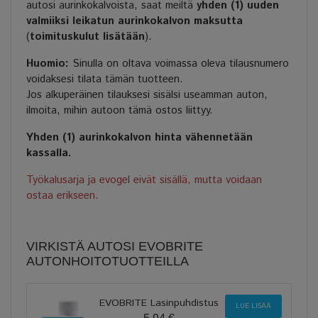
autosi aurinkokalvoista, saat meiltä
yhden (1) uuden
valmiiksi leikatun aurinkokalvon maksutta
(
toimituskulut lisätään
).
Huomio:
Sinulla on oltava voimassa oleva tilausnumero
voidaksesi tilata tämän tuotteen.
Jos alkuperäinen tilauksesi sisälsi useamman auton,
ilmoita, mihin autoon tämä ostos liittyy.
Yhden (1) aurinkokalvon hinta vähennetään
kassalla.
Työkalusarja ja evogel eivät sisällä, mutta voidaan
ostaa erikseen.
VIRKISTÄ AUTOSI EVOBRITE
AUTONHOITOTUOTTEILLA
EVOBRITE Lasinpuhdistus
LUE LISÄÄ