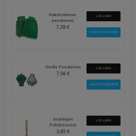
Kaksitoiminen
LUE LISÄÄ
pesukinnas
7,39 €
Gorilla Pesukinnas
LUE LISÄÄ
7,56 €
Sisätilojen
LUE LISÄÄ
Puhdistussuti
3,65 €