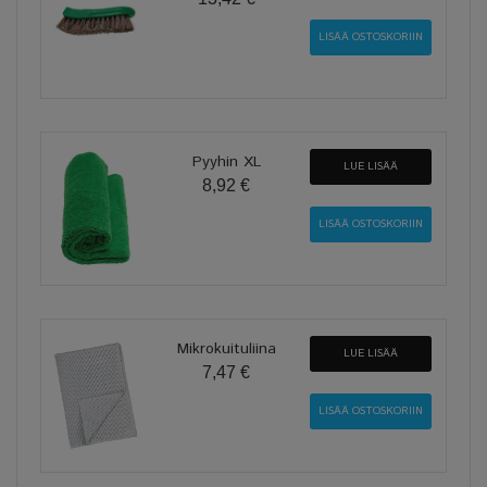
Pyyhin XL
LUE LISÄÄ
8,92 €
Mikrokuituliina
LUE LISÄÄ
7,47 €