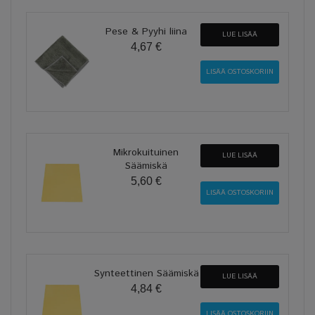
Pese & Pyyhi liina
LUE LISÄÄ
4,67 €
Mikrokuituinen
LUE LISÄÄ
Säämiskä
5,60 €
Synteettinen Säämiskä
LUE LISÄÄ
4,84 €