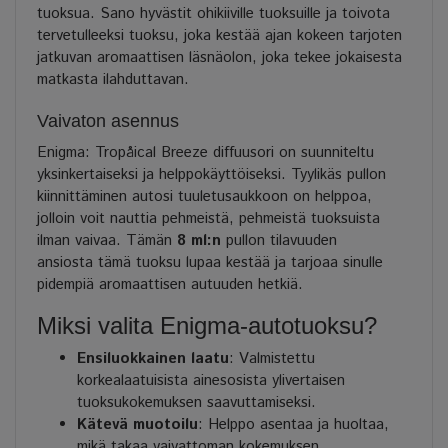
tuoksua. Sano hyvästit ohikiiville tuoksuille ja toivota
tervetulleeksi tuoksu, joka kestää ajan kokeen tarjoten
jatkuvan aromaattisen läsnäolon, joka tekee jokaisesta
matkasta ilahduttavan.
Vaivaton asennus
Enigma: Tropåical Breeze diffuusori on suunniteltu
yksinkertaiseksi ja helppokäyttöiseksi. Tyylikäs pullon
kiinnittäminen autosi tuuletusaukkoon on helppoa,
jolloin voit nauttia pehmeistä, pehmeistä tuoksuista
ilman vaivaa. Tämän
8 ml:n
pullon tilavuuden
ansiosta tämä tuoksu lupaa kestää ja tarjoaa sinulle
pidempiä aromaattisen autuuden hetkiä.
Miksi valita Enigma-autotuoksu?
Ensiluokkainen laatu
: Valmistettu
korkealaatuisista ainesosista ylivertaisen
tuoksukokemuksen saavuttamiseksi.
Kätevä muotoilu
: Helppo asentaa ja huoltaa,
mikä takaa vaivattoman kokemuksen.