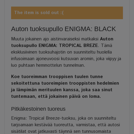
The item is sold out :(
Auton tuoksupullo ENIGMA: BLACK
Muuta jokainen ajo aistinvaraiseksi matkaksi
Auton
tuoksupullo
ENIGMA: TROPICAL BREZE
. Tämä
eksklusiivinen tuoksuhajotin on suunniteltu huolella
infusoimaan ajoneuvoosi kutsuvan aromin, joka viipyy ja
luo puhtaan hemmottelun tunnelman.
Koe tuoreimman trooppisen tuulen tunne
sekoitettuna tuoreimpien trooppisten hedelmien
ja lämpimän merituulen kanssa, joka saa sinut
tuntemaan, että jokainen päivä on loma.
Pitkäkestoinen tuoreus
Enigma: Tropical Breeze-tuoksu, joka on suunniteltu
tarjoamaan kestävää tuoreutta, varmistaa, että autosi
sisätilat ovat jatkuvasti täynnä sen tunnusomaista