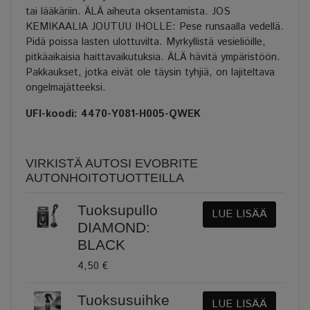
tai lääkäriin. ÄLÄ aiheuta oksentamista. JOS
KEMIKAALIA JOUTUU IHOLLE: Pese runsaalla vedellä.
Pidä poissa lasten ulottuvilta. Myrkyllistä vesieliöille,
pitkäaikaisia haittavaikutuksia. ÄLÄ hävitä ympäristöön.
Pakkaukset, jotka eivät ole täysin tyhjiä, on lajiteltava
ongelmajätteeksi.
UFI-koodi: 4470-Y081-H005-QWEK
VIRKISTÄ AUTOSI EVOBRITE
AUTONHOITOTUOTTEILLA
Tuoksupullo
LUE LISÄÄ
DIAMOND:
BLACK
4,50 €
Tuoksusuihke
LUE LISÄÄ