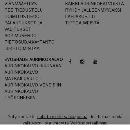
VIANMÄÄRITYS
KAIKKI AURINKOKALVOISTA
TEE TIEDUSTELU
RYHDY JÄLLEENMYYJÄKSI
TOIMITUSTIEDOT
LAHJAKORTTI
PALAUTUKSET JA
TIETOA MEISTÄ
VALITUKSET
SOPIMUSEHDOT
TIETOSUOJAKÄYTÄNTÖ
LIIKETOIMINTAA
EVOSHADE AURINKOKALVO
AURINKOKALVO IKKUNAAN
AURINKOKALVO
MATKAILUAUTOT
AURINKOKALVO VENEISIIN
AURINKOKALVO
TYÖKONEISIIN
Yrityskontakti:
Lähetä meille sähköpostia
. Jos haluat tehdä
valituksen, ota yhteyttä
Valitusportaaliimme